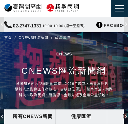
FACEBOO
02-2747-1331
10:00-19:00 (週一至週五)
首頁
CNEWS匯流新聞
政治匯流
CNEWS
CNEWS匯流新聞網
台灣知名內容型網路新媒體，2016年成立，由資深記者、
媒體人及影像工作者組成，專精數位匯流、醫藥生活、網路
科技、政治民調、新能源、金融財經及企業公益領域。
所有CNEWS新聞
健康匯流
國