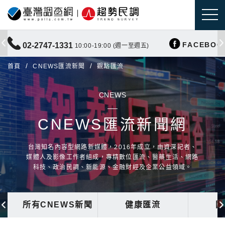
FACEBOO
02-2747-1331
10:00-19:00 (週一至週五)
首頁
CNEWS匯流新聞
觀點匯流
CNEWS
CNEWS匯流新聞網
台灣知名內容型網路新媒體，2016年成立，由資深記者、
媒體人及影像工作者組成，專精數位匯流、醫藥生活、網路
科技、政治民調、新能源、金融財經及企業公益領域。
所有CNEWS新聞
健康匯流
國