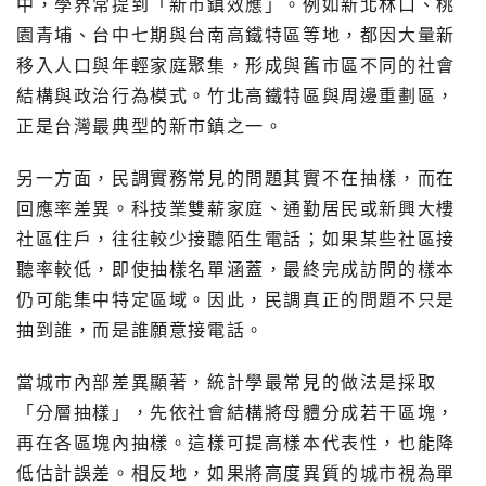
中，學界常提到「新市鎮效應」。例如新北林口、桃
園青埔、台中七期與台南高鐵特區等地，都因大量新
移入人口與年輕家庭聚集，形成與舊市區不同的社會
結構與政治行為模式。竹北高鐵特區與周邊重劃區，
正是台灣最典型的新市鎮之一。
另一方面，民調實務常見的問題其實不在抽樣，而在
回應率差異。科技業雙薪家庭、通勤居民或新興大樓
社區住戶，往往較少接聽陌生電話；如果某些社區接
聽率較低，即使抽樣名單涵蓋，最終完成訪問的樣本
仍可能集中特定區域。因此，民調真正的問題不只是
抽到誰，而是誰願意接電話。
當城市內部差異顯著，統計學最常見的做法是採取
「分層抽樣」，先依社會結構將母體分成若干區塊，
再在各區塊內抽樣。這樣可提高樣本代表性，也能降
低估計誤差。相反地，如果將高度異質的城市視為單