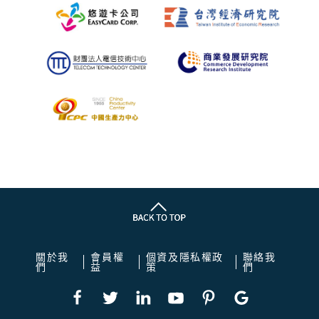
關於我
會員權
個資及隱私權政
聯絡我
們
益
策
們