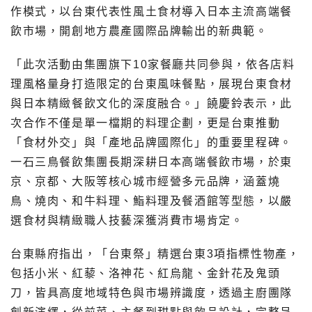
作模式，以台東代表性風土食材導入日本主流高端餐
飲市場，開創地方農產國際品牌輸出的新典範。
「此次活動由集團旗下10家餐廳共同參與，依各店料
理風格量身打造限定的台東風味餐點，展現台東食材
與日本精緻餐飲文化的深度融合。」饒慶鈴表示，此
次合作不僅是單一檔期的料理企劃，更是台東推動
「食材外交」與「產地品牌國際化」的重要里程碑。
一石三鳥餐飲集團長期深耕日本高端餐飲市場，於東
京、京都、大阪等核心城市經營多元品牌，涵蓋燒
鳥、燒肉、和牛料理、鮨料理及餐酒館等型態，以嚴
選食材與精緻職人技藝深獲消費市場肯定。
台東縣府指出，「台東祭」精選台東3項指標性物產，
包括小米、紅藜、洛神花、紅烏龍、金針花及鬼頭
刀，皆具高度地域特色與市場辨識度，透過主廚團隊