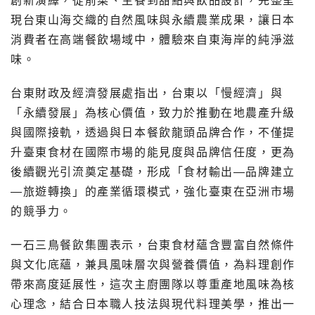
創新演繹，從前菜、主餐到甜點與飲品設計，完整呈
現台東山海交織的自然風味與永續農業成果，讓日本
消費者在高端餐飲場域中，體驗來自東海岸的純淨滋
味。
台東財政及經濟發展處指出，台東以「慢經濟」與
「永續發展」為核心價值，致力於推動在地農產升級
與國際接軌，透過與日本餐飲龍頭品牌合作，不僅提
升臺東食材在國際市場的能見度與品牌信任度，更為
後續觀光引流奠定基礎，形成「食材輸出—品牌建立
—旅遊轉換」的產業循環模式，強化臺東在亞洲市場
的競爭力。
一石三鳥餐飲集團表示，台東食材蘊含豐富自然條件
與文化底蘊，兼具風味層次與營養價值，為料理創作
帶來高度延展性，這次主廚團隊以尊重產地風味為核
心理念，結合日本職人技法與現代料理美學，推出一