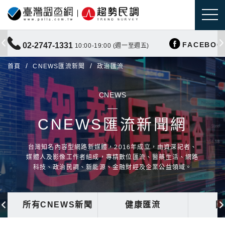
FACEBOO
02-2747-1331
10:00-19:00 (週一至週五)
首頁
CNEWS匯流新聞
政治匯流
CNEWS
CNEWS匯流新聞網
台灣知名內容型網路新媒體，2016年成立，由資深記者、
媒體人及影像工作者組成，專精數位匯流、醫藥生活、網路
科技、政治民調、新能源、金融財經及企業公益領域。
所有CNEWS新聞
健康匯流
國