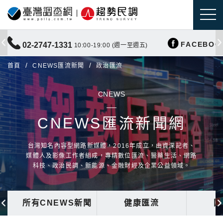
FACEBOO
02-2747-1331
10:00-19:00 (週一至週五)
首頁
CNEWS匯流新聞
政治匯流
CNEWS
CNEWS匯流新聞網
台灣知名內容型網路新媒體，2016年成立，由資深記者、
媒體人及影像工作者組成，專精數位匯流、醫藥生活、網路
科技、政治民調、新能源、金融財經及企業公益領域。
所有CNEWS新聞
健康匯流
國