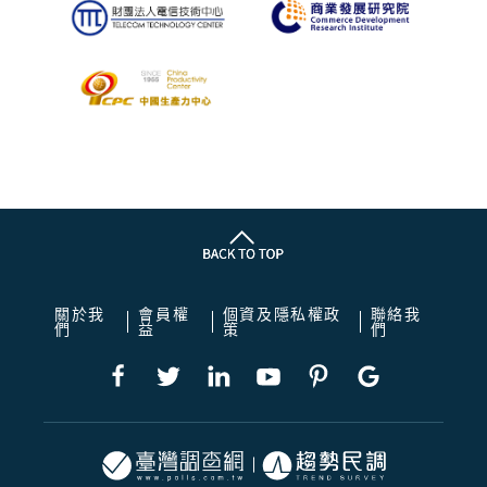
關於我
會員權
個資及隱私權政
聯絡我
們
益
策
們