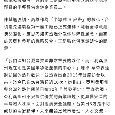
鳳凰城機場時，遇到多位對亞利桑那州政府效率表示
讚賞的半導體供應鏈企業員工。
陳其邁強調，高雄作為「半導體 S 廊帶」的核心，台
積電先進製程第一座工廠已正式運轉，隨著全球政經
情勢變化，應思考如何透過分散佈局降低風險，而高
雄與亞利桑那的戰略契合，正是強化供應鏈韌性的關
鍵。
「我們深知台灣是美國非常重要的夥伴，而亞利桑那
州現在則是美國半導體產業的中心。」珊卓·華森表達
對訪團的熱烈歡迎，並透露她自2013年首度訪台以
來，迄今已造訪台灣超過10次。她指出，亞利桑那州
與台灣的夥伴關係已逾10年且益發堅定；華森強調，
亞利桑那州不只提供優質的商業環境，更具備完善的
半導體人才庫。面對經濟安全議題，台美日3方是不可
或缺的關鍵夥伴，未來無論是城市治理、人才交流、