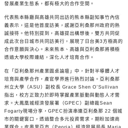
發展產業生態系，都有極大的合作空間。
代表熊本縣廳與高雄共同出訪的熊本縣副知事竹內信
義表示，這是他首度訪美，感謝亞利桑那州政府的熱
誠接待。他特別提到，高雄提出構想後，雙方共同促
成此次台日城市共同訪美行，展現了日台美3方極高的
合作意願與決心。未來熊本、高雄與亞利桑那將積極
透過大學校際連結，深化人才培育合作。
在「亞利桑那州產業圓桌論壇」中，針對半導體人才
培育與產學合作，產官學界進行熱烈討論。亞利桑那
州立大學（ASU）副校長 Grace Shen O’Sullivan
指出，校方正致力於即時掌握產業脈動與動態人才需
求。大鳳凰城經濟發展署（GPEC）副總裁Sean
Fogarty現場分享，GPEC扮演串連亞利桑那 22 個城
市的關鍵窗口，透過整合多元投資需求，期盼加速商
業媒合。皮奧里亞市（Peoria）經濟發展局長 Maria