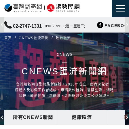
FACEBOO
02-2747-1331
10:00-19:00 (週一至週五)
首頁
CNEWS匯流新聞
政治匯流
CNEWS
CNEWS匯流新聞網
台灣知名內容型網路新媒體，2016年成立，由資深記者、
媒體人及影像工作者組成，專精數位匯流、醫藥生活、網路
科技、政治民調、新能源、金融財經及企業公益領域。
所有CNEWS新聞
健康匯流
國