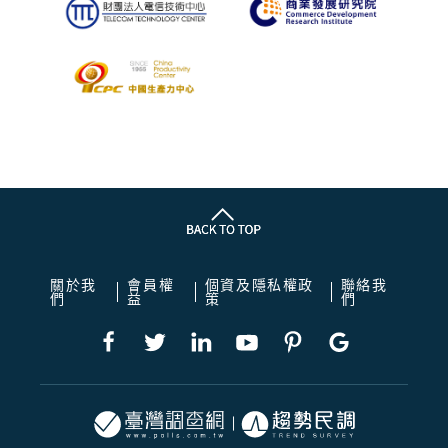
關於我
會員權
個資及隱私權政
聯絡我
們
益
策
們