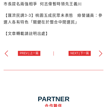
市長提名兩強相爭
何志偉暫時領先王義川
【匯流民調3-3】桃園五成民眾未表態 綠營議員：參
選人各有特色「關鍵在於整合中間選民」
【文章轉載請註明出處】
PREV | 上一篇
NEXT | 下一篇
PARTNER
合作夥伴