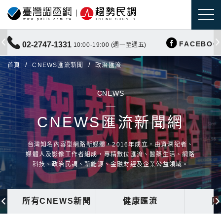
FACEBOO
02-2747-1331
10:00-19:00 (週一至週五)
首頁
CNEWS匯流新聞
政治匯流
CNEWS
CNEWS匯流新聞網
台灣知名內容型網路新媒體，2016年成立，由資深記者、
媒體人及影像工作者組成，專精數位匯流、醫藥生活、網路
科技、政治民調、新能源、金融財經及企業公益領域。
所有CNEWS新聞
健康匯流
國