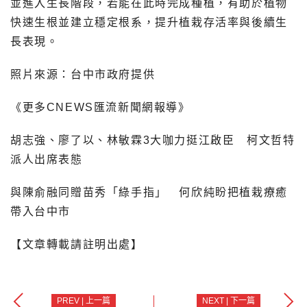
並進入生長階段，若能在此時完成種植，有助於植物
快速生根並建立穩定根系，提升植栽存活率與後續生
長表現。
照片來源：台中市政府提供
《更多CNEWS匯流新聞網報導》
胡志強、廖了以、林敏霖3大咖力挺江啟臣 柯文哲特
派人出席表態
與陳俞融同贈苗秀「綠手指」 何欣純盼把植栽療癒
帶入台中市
【文章轉載請註明出處】
PREV | 上一篇
NEXT | 下一篇