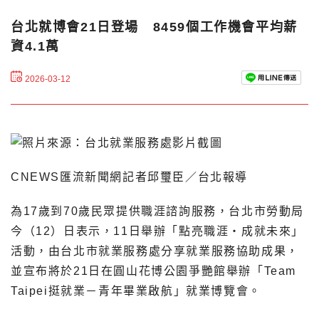
台北就博會21日登場 8459個工作機會平均薪
資4.1萬
2026-03-12
CNEWS匯流新聞網記者邱璽臣／台北報導
為17歲到70歲民眾提供職涯諮詢服務，台北市勞動局
今（12）日表示，11日舉辦「點亮職涯・成就未來」
活動，由台北市就業服務處分享就業服務協助成果，
並宣布將於21日在圓山花博公園爭艷館舉辦「Team
Taipei挺就業－青年畢業啟航」就業博覽會。