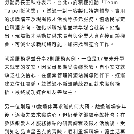
勞動局長王秋冬表示，台北市府積極推動「Team
Taipei挺就業」，透過一對一客製化諮詢輔導、實用
的求職講座及現場徵才活動等多元服務，協助民眾定
位職涯方向、強化求職技能並精準媒合就業。他指
出，現場徵才活動提供求職者與企業人資直接面談機
會，可減少求職試錯可能，加速找到適合工作。
就業服務處並分享2則服務案例，一位是17歲未升學
未就業的安安，因父母長期受毒癮影響，自小安安就
缺乏社交信心，在個案管理資源站輔導陪伴下，逐漸
建立信任關係，並透過不斷鼓勵練習面對求職與挫
折，最終成功媒合到友善雇主。
另一位則是70歲退休再求職的何大哥，離退職場多年
後，逐漸失去求職信心，但仍希望繼續奉獻社會；在
參與銀髮人才服務據點的研習課程及徵才活動後，受
到知名品牌星巴克的青睞，順利重返職場，讓生活再