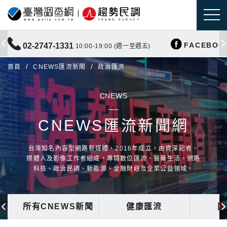
FACEBOO
02-2747-1331
10:00-19:00 (週一至週五)
首頁
CNEWS匯流新聞
政治匯流
CNEWS
CNEWS匯流新聞網
台灣知名內容型網路新媒體，2016年成立，由資深記者、
媒體人及影像工作者組成，專精數位匯流、醫藥生活、網路
科技、政治民調、新能源、金融財經及企業公益領域。
所有CNEWS新聞
健康匯流
國