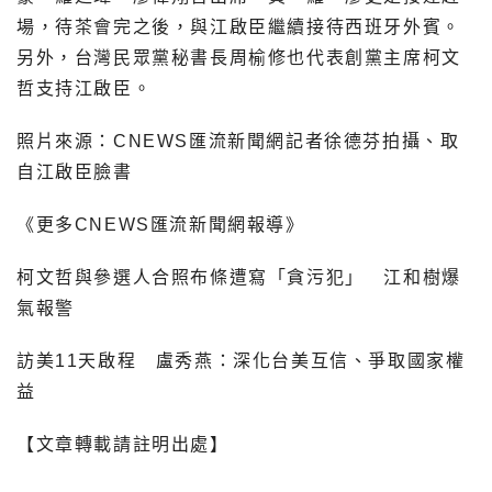
場，待茶會完之後，與江啟臣繼續接待西班牙外賓。
另外，台灣民眾黨秘書長周榆修也代表創黨主席柯文
哲支持江啟臣。
照片來源：CNEWS匯流新聞網記者徐德芬拍攝、取
自江啟臣臉書
《更多CNEWS匯流新聞網報導》
柯文哲與參選人合照布條遭寫「貪污犯」 江和樹爆
氣報警
訪美11天啟程 盧秀燕：深化台美互信、爭取國家權
益
【文章轉載請註明出處】