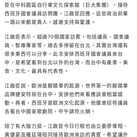
臣在中科園區自行車文化探索館（巨大集團），接待
西班牙國會議員訪問團，江啟臣回應，這些政治前輩
一路以來都是貴人，感謝支持與愛護。
江啟臣表示，超過70個國家訪賓，包括議長、國會議
員、智庫專家等，過去多停留在台北，其實台灣還有
很多東西可以分享，此次安排西班牙國會議員來台
中，是希望看到台北以外的台灣，而台中有產業、美
食、文化，最具有代表性。
江啟臣說，歐洲是腳踏車的起源、世界第一的腳踏車
品牌捷安特就在台中，安排他們來看應該會相當感
動。再者，西班牙是歐洲文化起源，他還會招待議員
去看台中國家歌劇院，中午請吃火鍋。
除了有大咖力挺，江啟臣今日行程也由立委廖偉翔、
黃健豪及羅廷瑋陪同接待歐洲來訪的貴賓，希望讓外