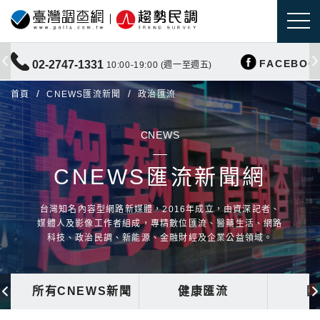
FACEBOO
02-2747-1331
10:00-19:00 (週一至週五)
首頁
CNEWS匯流新聞
政治匯流
CNEWS
CNEWS匯流新聞網
台灣知名內容型網路新媒體，2016年成立，由資深記者、
媒體人及影像工作者組成，專精數位匯流、醫藥生活、網路
科技、政治民調、新能源、金融財經及企業公益領域。
所有CNEWS新聞
健康匯流
國