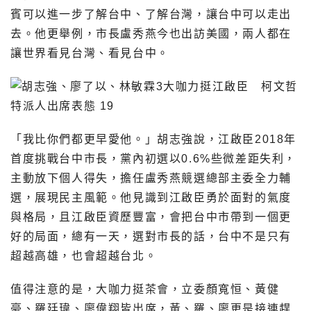
賓可以進一步了解台中、了解台灣，讓台中可以走出
去。他更舉例，市長盧秀燕今也出訪美國，兩人都在
讓世界看見台灣、看見台中。
「我比你們都更早愛他。」胡志強說，江啟臣2018年
首度挑戰台中市長，黨內初選以0.6%些微差距失利，
主動放下個人得失，擔任盧秀燕競選總部主委全力輔
選，展現民主風範。他見識到江啟臣勇於面對的氣度
與格局，且江啟臣資歷豐富，會把台中市帶到一個更
好的局面，總有一天，選對市長的話，台中不是只有
超越高雄，也會超越台北。
值得注意的是，大咖力挺茶會，立委顏寬恒、黃健
豪、羅廷瑋、廖偉翔皆出席，黃、羅、廖更是接連趕