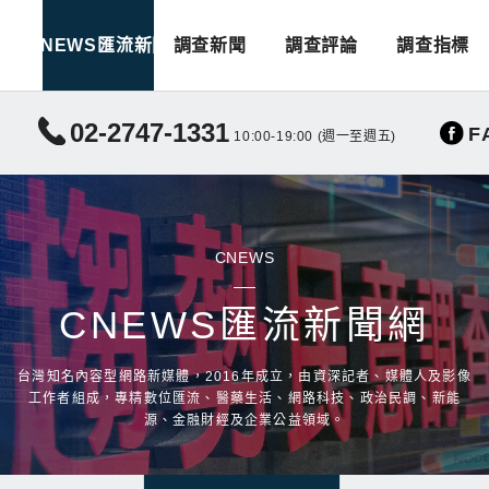
CNEWS匯流新聞
調查新聞
調查評論
調查指標
02-2747-1331
F
10:00-19:00 (週一至週五)
CNEWS
CNEWS匯流新聞網
台灣知名內容型網路新媒體，2016年成立，由資深記者、媒體人及影像
工作者組成，專精數位匯流、醫藥生活、網路科技、政治民調、新能
源、金融財經及企業公益領域。