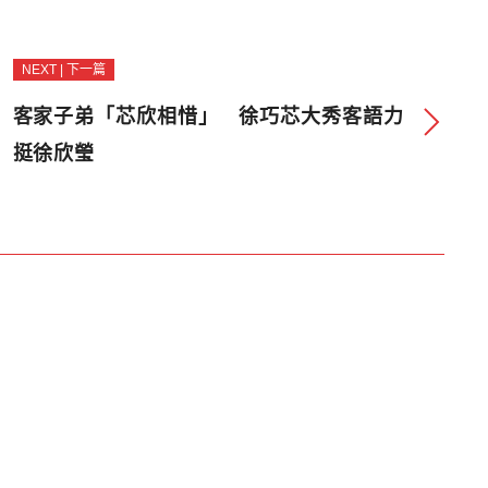
NEXT | 下一篇
客家子弟「芯欣相惜」 徐巧芯大秀客語力
挺徐欣瑩