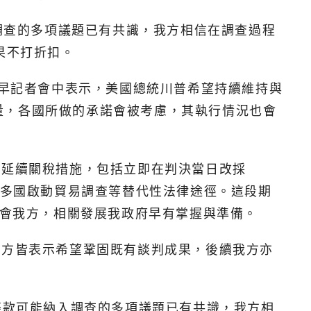
入調查的多項議題已有共識，我方相信在調查過程
果不打折扣。
已於稍早記者會中表示，美國總統川普希望持續維持與
量，各國所做的承諾會被考慮，其執行情況也會
徑延續關稅措施，包括立即在判決當日改採
條款對多國啟動貿易調查等替代性法律途徑。這段期
知會我方，相關發展我政府早有掌握與準備。
雙方皆表示希望鞏固既有談判成果，後續我方亦
條款可能納入調查的多項議題已有共識，我方相