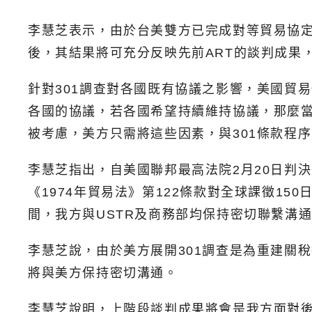
李慧芝表示，由於台美雙方已完成對等貿易協定
後，其結果將可充分反映先前ART的談判成果
針對301調查對各國既有協議之影響，美國貿易代
各國的協議，若各國希望持續維持協議，那麼
被考慮，美方只需將這些因素，與301條款程
李慧芝指出，自美國聯邦最高法院2月20日判
《1974年貿易法》第122條款對全球課徵15
間，我方與USTR及商務部均保持密切聯繫溝
李慧芝說，由於美方展開301調查是為重建關
將與美方保持密切溝通。
李慧芝說明，上階段談判成果將會是我方面對後