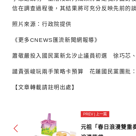
信在調查過程後，其結果將可充分反映先前的
照片來源：行政院提供
《更多CNEWS匯流新聞網報導》
蕭敬嚴投入國民黨新北汐止議員初選 徐巧芯
譴責張峻玩兩手策略卡預算 花蓮國民黨團批
【文章轉載請註明出處】
PREV | 上一篇
元祖「春日浪漫雙重