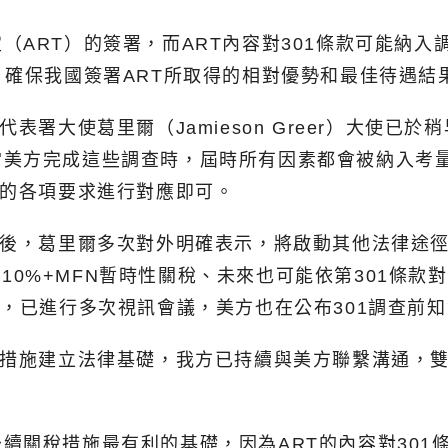
（ART）的簽署，而ART內容對301條款可能納
，確保我國簽署ART所取得的相對優勢和最佳待遇結
表署大使葛里爾（Jamieson Greer）大使
當美方完成這些調查時，屆時所有因素都會被納入考
序的各項要求進行對應即可。
決後，葛里爾多次對外明確表示，將啟動其他法律途
0日10%+MFN暫時性關稅、未來也可能依第301
通，已進行多次視訊會議，美方也在公布301調查前
稅措施建立法律基礎，我方已持續與美方聯繫溝通，
續關稅措施最有利的基礎，因為ART的內容對301