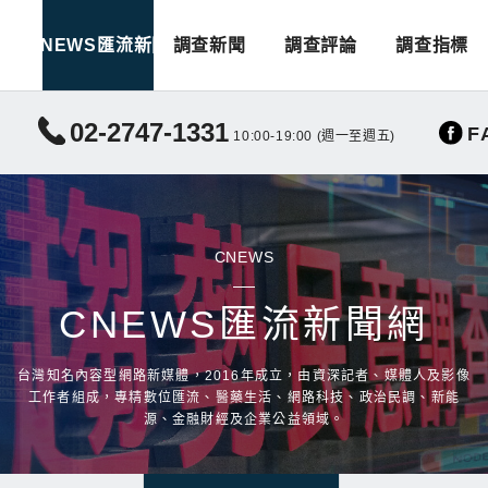
CNEWS匯流新聞
調查新聞
調查評論
調查指標
02-2747-1331
F
10:00-19:00 (週一至週五)
CNEWS
CNEWS匯流新聞網
台灣知名內容型網路新媒體，2016年成立，由資深記者、媒體人及影像
工作者組成，專精數位匯流、醫藥生活、網路科技、政治民調、新能
源、金融財經及企業公益領域。