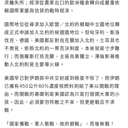
流離失所；經濟從農業出口的歐洲糧倉轉向成嚴重依
賴國際軍援與信貸的戰時經濟。
國際地位從尋求加入歐盟／北約的模糊中立國地位轉
成正式申請加入北約的候選國地位。但匈牙利、斯洛
伐克、德國、美國都反對烏克蘭加入北約，土耳其也
不樂見，依照北約的一票否決制度，本來就是寸步難
行；而俄羅斯打烏克蘭、主張烏東獨立，澤倫斯基推
動入北約則是主要導火線。
美國早已對伊朗與中共交好感到極度不悅了，而伊朗
已擁有450公斤60%濃度核燃料則給了美以開戰的理
由。而開戰的基礎則是美國認為只是打個開大車的小
孩，因此，必須要勿恃敵之不來，但更避戰且不求
戰。
「國家備戰、軍人敢戰、政府避戰」，而後無戰！