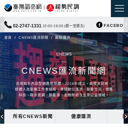
FACEBOO
02-2747-1331
10:00-19:00 (週一至週五)
首頁
CNEWS匯流新聞
觀點匯流
CNEWS
CNEWS匯流新聞網
台灣知名內容型網路新媒體，2016年成立，由資深記者、
媒體人及影像工作者組成，專精數位匯流、醫藥生活、網路
科技、政治民調、新能源、金融財經及企業公益領域。
所有CNEWS新聞
健康匯流
國