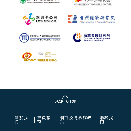
關於我
會員權
個資及隱私權政
聯絡我
們
益
策
們