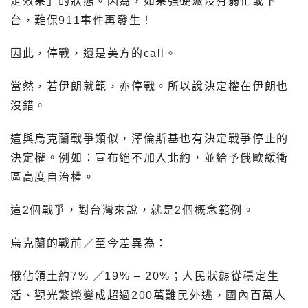
定效果」的狀態。因為，如果強硬派沒有弱化或下
台，難保911事件再發生！
因此，停戰，還是美方的call。
當然，若伊朗就範，亦停戰。所以說決定權在伊朗也
沒錯。
這與烏克蘭戰爭類似，澤倫斯基也有決定戰爭停止的
決定權。例如：宣布絕不加入北約，並給予俄歐緩衝
區高度自治權。
這2個戰爭，對台灣來說，就是2個概念範例。
烏克蘭的戰前／至今差異為：
俄佔領土約7% ／19% – 20%；人民狀態從穩定生
活、觀光繁榮變成超過200萬難民外逃，國內百萬人