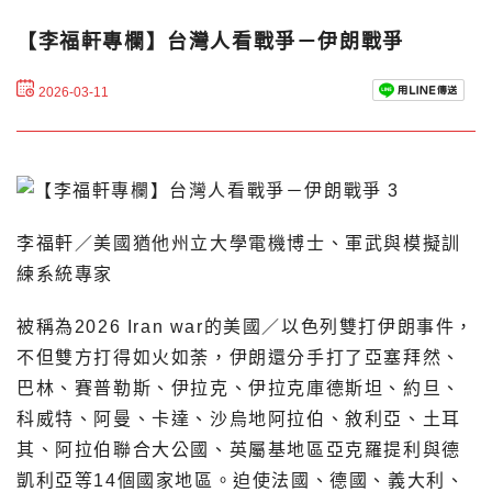
【李福軒專欄】台灣人看戰爭－伊朗戰爭
2026-03-11
李福軒／美國猶他州立大學電機博士、軍武與模擬訓
練系統專家
被稱為2026 Iran war的美國／以色列雙打伊朗事件，
不但雙方打得如火如荼，伊朗還分手打了亞塞拜然、
巴林、賽普勒斯、伊拉克、伊拉克庫德斯坦、約旦、
科威特、阿曼、卡達、沙烏地阿拉伯、敘利亞、土耳
其、阿拉伯聯合大公國、英屬基地區亞克羅提利與德
凱利亞等14個國家地區。迫使法國、德國、義大利、