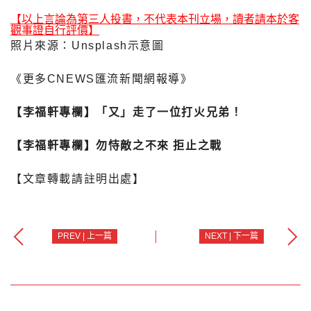
【以上言論為第三人投書，不代表本刊立場，讀者請本於客
觀事證自行評價】
照片來源：Unsplash示意圖
《更多CNEWS匯流新聞網報導》
【李福軒專欄】「又」走了一位打火兄弟！
【李福軒專欄】勿恃敵之不來 拒止之戰
【文章轉載請註明出處】
PREV | 上一篇
NEXT | 下一篇