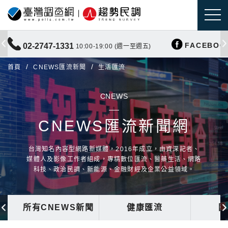
FACEBOO
02-2747-1331
10:00-19:00 (週一至週五)
首頁
CNEWS匯流新聞
生活匯流
CNEWS
CNEWS匯流新聞網
台灣知名內容型網路新媒體，2016年成立，由資深記者、
媒體人及影像工作者組成，專精數位匯流、醫藥生活、網路
科技、政治民調、新能源、金融財經及企業公益領域。
所有CNEWS新聞
健康匯流
國