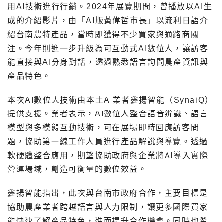
用AI技術進行行銷。2024年展覽期間，曾播放以AI生
成的介紹影片，由「AI版黃偉哲市長」以流利日語介
紹台南農特產品，當時即獲得不少買家與通路商關
注。今年則進一步升級為可互動式AI數位人，讓訪客
能直接與AI分身對話，透過熟悉語言詢問農產資訊與
產品特色。
本次AI數位人技術由本土AI業者鑫揚智能（SynaiQ）
提供支援。業者表示，AI數位人整合語音辨識、語言
模型與多模態互動技術，可在展場即時回應訪客問
題，協助第一線工作人員進行產品解說與導覽。透過
軟硬體整合應用，期望協助政府與企業將AI導入實際
營運場域，創造可衡量的數位效益。
鑫揚智能指出，此次與台南市政府合作，主要目標是
協助農產業者跨越語言與人力限制，讓更多國際買家
能快速了解產品特色，進而提升合作機會。同時也希