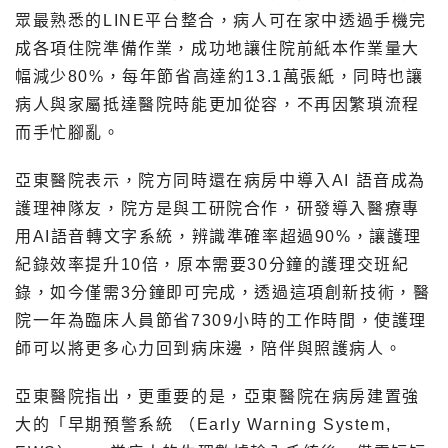
眾最熟悉的LINE平台整合，病人可在家中透過手機完
成各項住院準備作業，成功地讓住院前紙本作業量大
幅減少80%，每年節省高達約13.1萬張紙，同時也讓
病人與家屬抵達醫院時能更加從容，不再因繁瑣流程
而手忙腳亂。
亞東醫院表示，院方同時還在病房中導入AI 語音成為
護理神隊友，院方是與工研院合作，研發導入醫療專
用AI語音轉文字系統，辨識準確率超過90%，讓護理
紀錄效率提升10倍，原本需要30分鐘的護理交班紀
錄，如今僅需3分鐘即可完成，透過這項創新技術，醫
院一年為臨床人員節省7309小時的工作時間，使護理
師可以將更多心力回到病床邊，陪伴與照護病人。
亞東醫院指出，更重要的是，亞東醫院在病房建置強
大的「早期預警系統 （Early Warning System,