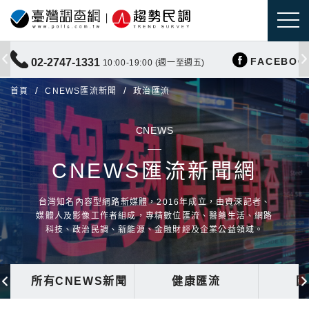
FACEBOO
02-2747-1331
10:00-19:00 (週一至週五)
首頁
CNEWS匯流新聞
政治匯流
CNEWS
CNEWS匯流新聞網
台灣知名內容型網路新媒體，2016年成立，由資深記者、
媒體人及影像工作者組成，專精數位匯流、醫藥生活、網路
科技、政治民調、新能源、金融財經及企業公益領域。
所有CNEWS新聞
健康匯流
國