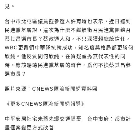
見。
台中市北屯區議員擬參選人許育璿也表示，近日聽到
民進黨基層說，這次為什麼不繼續徵召民進黨團總召
蔡其昌選市長？蔡政通人和，不只深獲賴總統信任，
WBC更帶領中華隊抗韓成功，知名度與格局都更勝何
欣純。他反質問何欣純，在質疑盧秀燕代表性的同
時，應該聽聽民進黨基層的聲音，爲何不換蔡其昌參
選市長？
照片來源：CNEWS匯流新聞網資料照
《更多CNEWS匯流新聞網報導》
中平安居社宅未蓋先爆交通隱憂 台中市府：都市計
畫個案變更方式改善