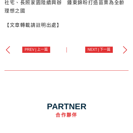
社宅、長照家園陸續興辦 鍾東錦盼打造苗栗為全齡
理想之國
【文章轉載請註明出處】
PREV | 上一篇
NEXT | 下一篇
PARTNER
合作夥伴