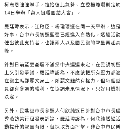
柯志恩強強聯手，拉抬彼此氣勢。立委楊瓊瓔則定於
14日舉辦「萬人挺瓔團結大會」。
羅廷瑋表示，江啟臣、楊瓊瓔選在同一天舉辦，這是
好事，台中市長初選藍營已經進入白熱化，透過活動
催出彼此支持者，也讓兩人以及國民黨的聲量再起高
峰。
針對日前藍營基層不滿黨中央遲遲未定，在民調初選
上又引發爭議，羅廷瑋認為，不應該把所有壓力都灌
在黨主席鄭麗文身上，鄭麗文雖然有權力，但每個黨
員都有參選的權利，在協調未果情況下，只好用機制
決定。
另外，民進黨市長參選人何欣純近日針對台中市長盧
秀燕訪美行程發表評論，羅廷瑋認為，何欣純透過活
動提升的聲量有限，但採取負面抨擊，非台中市民樂