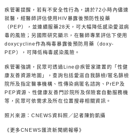
疾管署提醒，若有不安全性行為，請於72小時內儘速
就醫，經醫師評估使用HIV暴露後預防性投藥
（PEP），並連續服藥28天，可大幅降低感染愛滋病
毒的風險；另國際研究顯示，在醫師專業評估下使用
doxycycline作為梅毒暴露後預防用藥（doxy-
PEP），可降低梅毒感染風險。
疾管署強調，民眾可透過Line@疾管家建置的「性健
康友善資源地圖」，查詢包括愛滋自我篩檢/匿名篩檢
院所及指定醫事機構、性傳染病匿名諮詢、PrEP及
PEP資源、性健康友善門診院所及保險套自動服務機
等，民眾可依需求及所在位置搜尋相關資訊。
照片來源：CNEWS資料照／記者陳鈞凱攝
《更多CNEWS匯流新聞網報導》