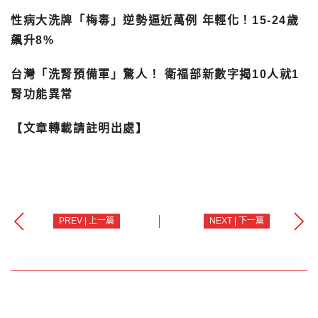
性病大洗牌「梅毒」逆勢逼近萬例 年輕化！15-24歲
飆升8%
台灣「洗腎預備軍」驚人！ 衛福部新數字揭10人就1
腎功能異常
【文章轉載請註明出處】
PREV | 上一篇
NEXT | 下一篇