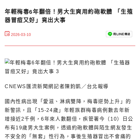
年輕梅毒6年翻倍！男大生爽用約砲軟體 「生殖
器冒痘又好」竟出大事
2026-03-10
CNEWS匯流新聞網記者陳鈞凱／台北報導
國內性病出現「愛滋、淋病雙降，梅毒逆勢上升」的
新警訊，且「15-24歲」年輕族群梅毒病例數去年新
增接近2千例，6年來人數翻倍，疾管署今（10）日公
布有19歲男大生案例，透過約砲軟體與陌生網友發生
不安全的「無套」性行為，事後生殖器冒出不會痛的