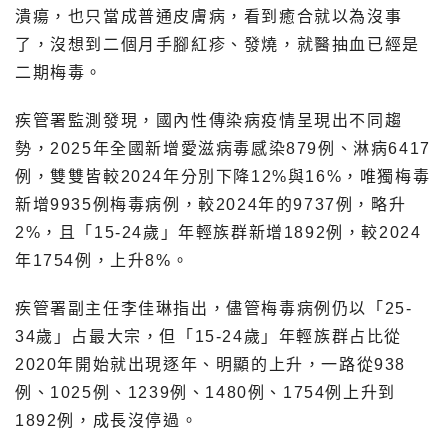
潰瘍，也只當成普通皮膚病，看到癒合就以為沒事
了，沒想到二個月手腳紅疹、發燒，就醫抽血已經是
二期梅毒。
疾管署監測發現，國內性傳染病疫情呈現出不同趨
勢，2025年全國新增愛滋病毒感染879例、淋病6417
例，雙雙皆較2024年分別下降12%與16%，唯獨梅毒
新增9935例梅毒病例，較2024年的9737例，略升
2%，且「15-24歲」年輕族群新增1892例，較2024
年1754例，上升8%。
疾管署副主任李佳琳指出，儘管梅毒病例仍以「25-
34歲」占最大宗，但「15-24歲」年輕族群占比從
2020年開始就出現逐年、明顯的上升，一路從938
例、1025例、1239例、1480例、1754例上升到
1892例，成長沒停過。