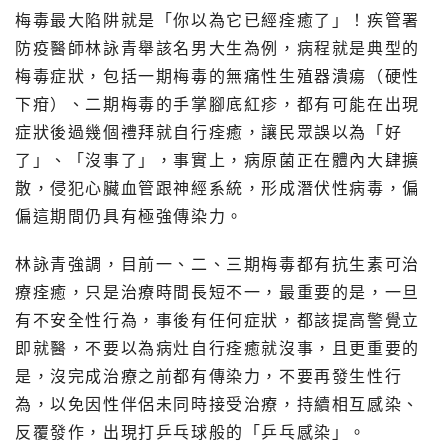
梅毒最大陷阱就是「你以為它已經痊癒了」！疾管署
防疫醫師林詠青舉該名男大生為例，病程就是典型的
梅毒症狀，包括一期梅毒的無痛性生殖器潰瘍（硬性
下疳）、二期梅毒的手掌腳底紅疹，都有可能在出現
症狀後過幾個禮拜就自行痊癒，讓民眾誤以為「好
了」、「沒事了」，事實上，病原菌正在體內大肆擴
散，侵犯心臟血管跟神經系統，形成潛伏性病毒，偏
偏這期間仍具有極強傳染力。
林詠青強調，目前一、二、三期梅毒都有抗生素可治
療痊癒，只是治療時間長短不一，最重要的是，一旦
有不安全性行為，事後有任何症狀，都該提高警覺立
即就醫，不要以為病灶自行痊癒就沒事，且更重要的
是，沒完成治療之前都有傳染力，不要再發生性行
為，以免因性伴侶未同時接受治療，持續相互感染、
反覆發作，出現打乒乓球般的「乒乓感染」。