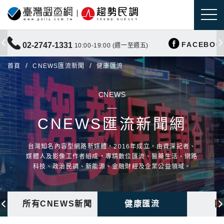
FACEBOO
02-2747-1331
10:00-19:00 (週一至週五)
首頁
CNEWS匯流新聞
健康匯流
CNEWS
CNEWS匯流新聞網
台灣知名內容型網路新媒體，2016年成立，由資深記者、
媒體人及影像工作者組成，專精數位匯流、醫藥生活、網路
科技、政治民調、新能源、金融財經及企業公益領域。
所有CNEWS新聞
健康匯流
國