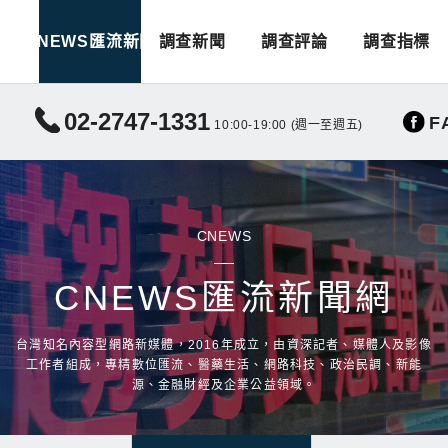
CNEWS匯流新聞
調查新聞
調查評論
調查指標
02-2747-1331
F
10:00-19:00 (週一至週五)
CNEWS
CNEWS匯流新聞網
台灣知名內容型網路新媒體，2016年成立，由資深記者、媒體人及影像
工作者組成，專精數位匯流、醫藥生活、網路科技、政治民調、新能
源、金融財經及企業公益領域。