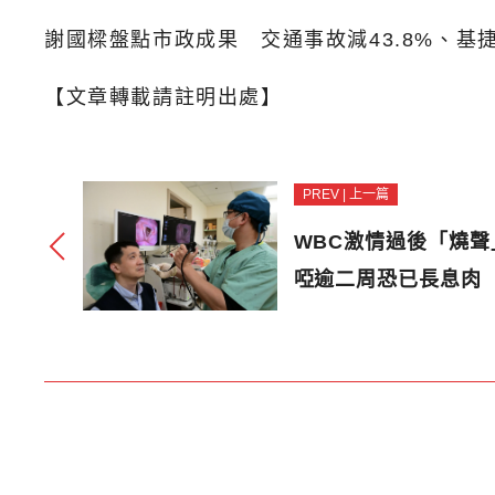
謝國樑盤點市政成果 交通事故減43.8%、基
【文章轉載請註明出處】
PREV | 上一篇
WBC激情過後「燒聲
啞逾二周恐已長息肉