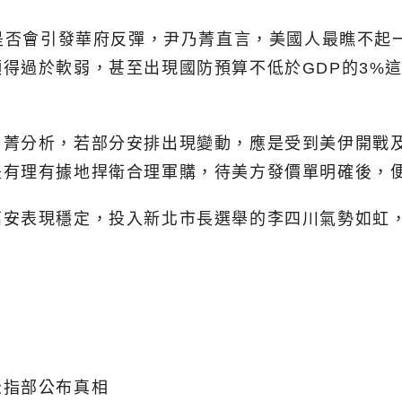
本是否會引發華府反彈，尹乃菁直言，美國人最瞧不
得過於軟弱，甚至出現國防預算不低於GDP的3%
乃菁分析，若部分安排出現變動，應是受到美伊開戰
是有理有據地捍衛合理軍購，待美方發價單明確後，
萬安表現穩定，投入新北市長選舉的李四川氣勢如虹
松指部公布真相