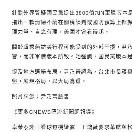
針對外界質疑國民黨提出3800億加N軍購版
指出，賴清德不論在關稅談判或國防預算上都顯
理力爭、言之有理，美國才會看得起。
關於盧秀燕訪美行程可能受到的外部干擾，尹
響，而非軍購版本所致。她強調，國民黨版本
提及地方選舉布局，尹乃菁認為，台北市長蔣
盤，展現格局，以大局為重。
照片來源：尹乃菁臉書
《更多CNEWS匯流新聞網報導》
卓榮泰赴日看球包機疑雲 王鴻薇要求華航與