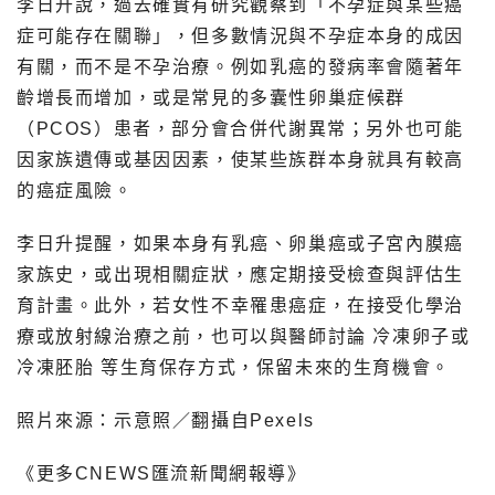
李日升說，過去確實有研究觀察到「不孕症與某些癌
症可能存在關聯」，但多數情況與不孕症本身的成因
有關，而不是不孕治療。例如乳癌的發病率會隨著年
齡增長而增加，或是常見的多囊性卵巢症候群
（PCOS）患者，部分會合併代謝異常；另外也可能
因家族遺傳或基因因素，使某些族群本身就具有較高
的癌症風險。
李日升提醒，如果本身有乳癌、卵巢癌或子宮內膜癌
家族史，或出現相關症狀，應定期接受檢查與評估生
育計畫。此外，若女性不幸罹患癌症，在接受化學治
療或放射線治療之前，也可以與醫師討論 冷凍卵子或
冷凍胚胎 等生育保存方式，保留未來的生育機會。
照片來源：示意照／翻攝自Pexels
《更多CNEWS匯流新聞網報導》