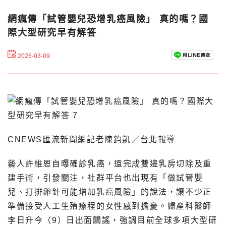
網瘋傳「試管嬰兒恐增乳癌風險」 真的嗎？國
際大型研究早有解答
2026-03-09
CNEWS匯流新聞網記者陳鈞凱／台北報導
藝人許維恩自曝確診乳癌，還完成雙邊乳房切除及重
建手術，引發關注，社群平台也出現有「做試管嬰
兒、打排卵針可能增加乳癌風險」的說法，讓不少正
準備接受人工生殖療程的女性感到擔憂。婦產科醫師
李日升今（9）日出面闢謠，強調目前全球多項大型研