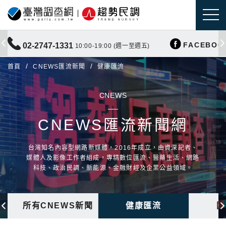
FACEBOO
02-2747-1331
10:00-19:00 (週一至週五)
首頁
CNEWS匯流新聞
健康匯流
CNEWS
CNEWS匯流新聞網
台灣知名內容型網路新媒體，2016年成立，由資深記者、
媒體人及影像工作者組成，專精數位匯流、醫藥生活、網路
科技、政治民調、新能源、金融財經及企業公益領域。
所有CNEWS新聞
健康匯流
國