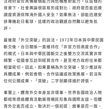
注政府是否具備撤僑能力與危機應對能力。在這樣的
背景下，社會輿論很容易形成對比：政府是否能迅速
調度資源保障海外國人安全？如果無法，卻能迅速安
排專機赴日看球，這樣的政治觀感自然難以避免批
評。
最後是「外交突破」的說法。1972年日本與中華民國
斷交後，台日關係一直維持在「非官方但高度合作」
的模式。日本與中華民國斷交之後雙方交流其實非常
頻繁，從國會互訪到經貿合作，甚至地方政府往來都
相當密切。因此，如果要稱為外交突破，至少應該有
具體成果，例如會晤、合作協議或政策進展。若沒有
任何公開成果，「突破」二字就顯得過於誇張。
事實上，體育外交本身並非壞事。世界各國政治人物
都經常透過體育活動展現親民形象與國際友誼。但體
育外交能否成立，取決於一個前提：敘事是否一致、