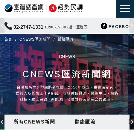
FACEBOO
02-2747-1331
10:00-19:00 (週一至週五)
首頁
CNEWS匯流新聞
觀點匯流
CNEWS
CNEWS匯流新聞網
台灣知名內容型網路新媒體，2016年成立，由資深記者、
媒體人及影像工作者組成，專精數位匯流、醫藥生活、網路
科技、政治民調、新能源、金融財經及企業公益領域。
所有CNEWS新聞
健康匯流
國