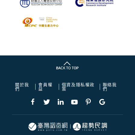
關於我
會員權
個資及隱私權政
聯絡我
們
益
策
們