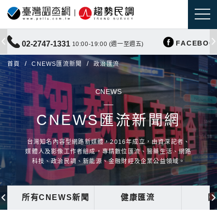
FACEBOO
02-2747-1331
10:00-19:00 (週一至週五)
首頁
CNEWS匯流新聞
政治匯流
CNEWS
CNEWS匯流新聞網
台灣知名內容型網路新媒體，2016年成立，由資深記者、
媒體人及影像工作者組成，專精數位匯流、醫藥生活、網路
科技、政治民調、新能源、金融財經及企業公益領域。
所有CNEWS新聞
健康匯流
國