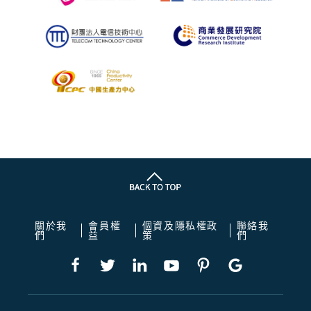
關於我
會員權
個資及隱私權政
聯絡我
們
益
策
們