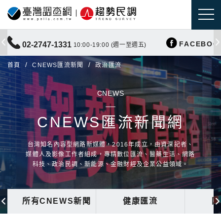
FACEBOO
02-2747-1331
10:00-19:00 (週一至週五)
首頁
CNEWS匯流新聞
政治匯流
CNEWS
CNEWS匯流新聞網
台灣知名內容型網路新媒體，2016年成立，由資深記者、
媒體人及影像工作者組成，專精數位匯流、醫藥生活、網路
科技、政治民調、新能源、金融財經及企業公益領域。
所有CNEWS新聞
健康匯流
國