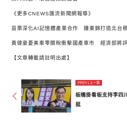
《更多CNEWS匯流新聞網報導》
苗栗深化AI記憶體產業合作 鍾東錦打造北台
黃健豪憂美車零關稅衝擊國產車市 經濟部將
【文章轉載請註明出處】
PREV | 上一篇
板橋掛看板支持李四
挺