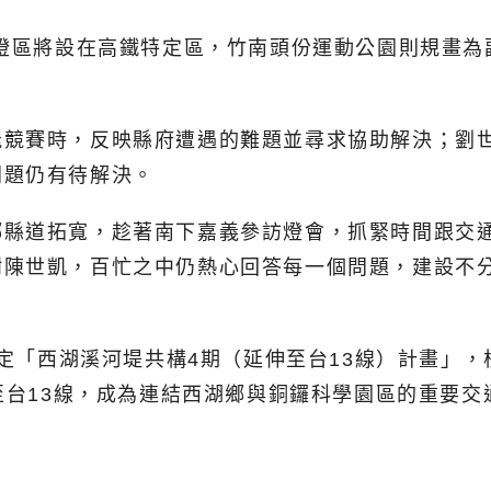
主燈區將設在高鐵特定區，竹南頭份運動公園則規畫
能競賽時，反映縣府遭遇的難題並尋求協助解決；劉
問題仍有待解決。
鄉縣道拓寬，趁著南下嘉義參訪燈會，抓緊時間跟交
謝陳世凱，百忙之中仍熱心回答每一個問題，建設不
核定「西湖溪河堤共構4期（延伸至台13線）計畫」，
線至台13線，成為連結西湖鄉與銅鑼科學園區的重要