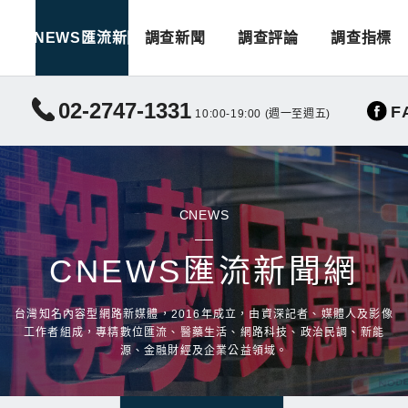
CNEWS匯流新聞
調查新聞
調查評論
調查指標
02-2747-1331
F
10:00-19:00 (週一至週五)
CNEWS
CNEWS匯流新聞網
台灣知名內容型網路新媒體，2016年成立，由資深記者、媒體人及影像
工作者組成，專精數位匯流、醫藥生活、網路科技、政治民調、新能
源、金融財經及企業公益領域。