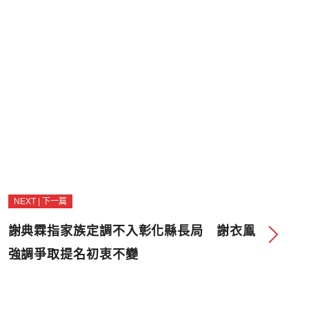
NEXT | 下一篇
謝典霖指家族定調不入彰化縣長局 謝衣鳯
強調爭取提名初衷不變