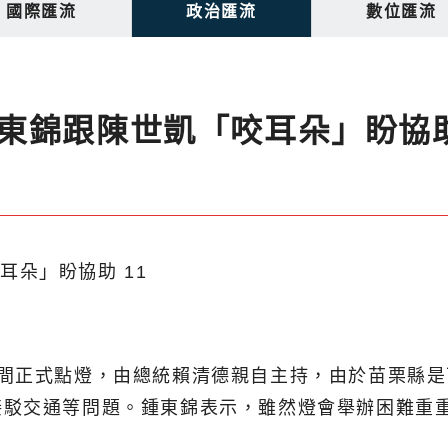
國際匯流
政治匯流
數位匯流
東錦跟陳世凱「咬耳朵」盼協
晚間正式點燈，由總統賴清德親自主持，由於苗栗縣
接駁交通等問題。鍾東錦表示，雖然燈會舉辦困難重