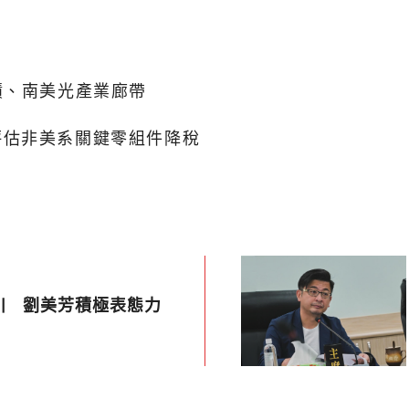
積、南美光產業廊帶
評估非美系關鍵零組件降稅
川 劉美芳積極表態力