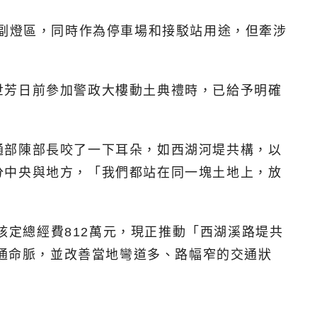
為副燈區，同時作為停車場和接駁站用途，但牽涉
世芳日前參加警政大樓動土典禮時，已給予明確
通部陳部長咬了一下耳朵，如西湖河堤共構，以
分中央與地方，「我們都站在同一塊土地上，放
核定總經費812萬元，現正推動「西湖溪路堤共
交通命脈，並改善當地彎道多、路幅窄的交通狀