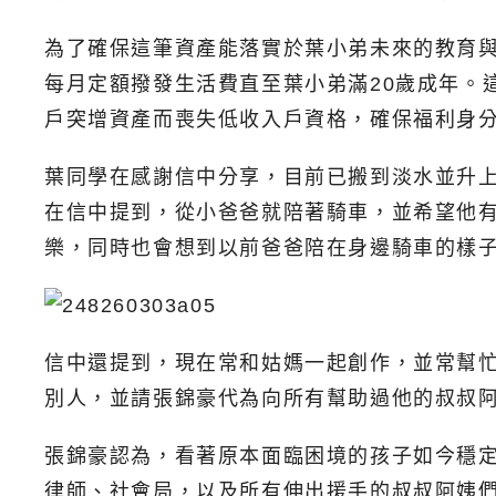
為了確保這筆資產能落實於葉小弟未來的教育
每月定額撥發生活費直至葉小弟滿20歲成年。
戶突增資產而喪失低收入戶資格，確保福利身
葉同學在感謝信中分享，目前已搬到淡水並升
在信中提到，從小爸爸就陪著騎車，並希望他
樂，同時也會想到以前爸爸陪在身邊騎車的樣
信中還提到，現在常和姑媽一起創作，並常幫
別人，並請張錦豪代為向所有幫助過他的叔叔
張錦豪認為，看著原本面臨困境的孩子如今穩
律師、社會局，以及所有伸出援手的叔叔阿姨