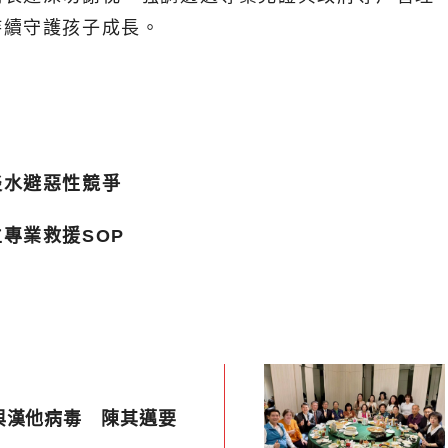
持續守護孩子成長。
淡水避惡性競爭
專業救援SOP
與漢他病毒 陳其邁要