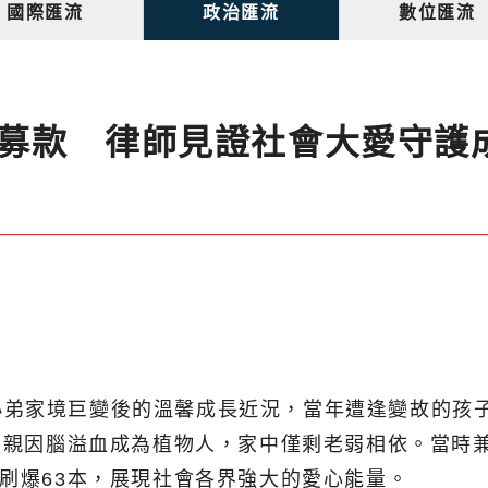
國際匯流
政治匯流
數位匯流
募款 律師見證社會大愛守護
小弟家境巨變後的溫馨成長近況，當年遭逢變故的孩
，父親因腦溢血成為植物人，家中僅剩老弱相依。當時
摺刷爆63本，展現社會各界強大的愛心能量。