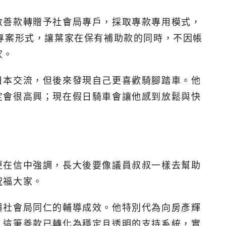
數善款轉贈予社會局專戶，採取專款專用模式，
專案形式，讓葉家在保有補助款的同時，不因帳
家。
日本交流，但後來發現自己更喜歡騎腳踏車。他
定會很高興；現在假日騎車會讓他感到放鬆與快
更在信中強調，長大後要像議員叔叔一樣去幫助
祝福大家。
與社會局同仁的輔導成效。他特別代為向房彥輝
，這筆善款已轉化為穩定且透明的支持系統，實