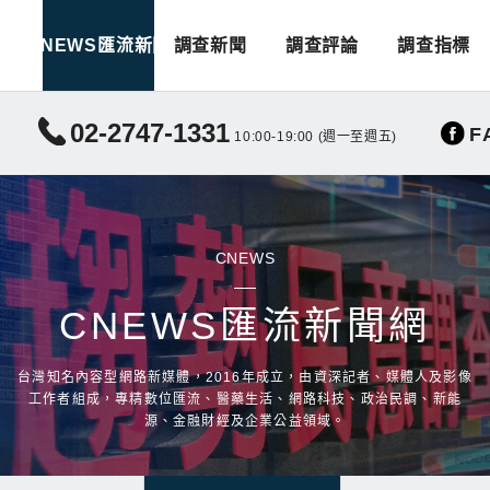
CNEWS匯流新聞
調查新聞
調查評論
調查指標
02-2747-1331
F
10:00-19:00 (週一至週五)
CNEWS
CNEWS匯流新聞網
台灣知名內容型網路新媒體，2016年成立，由資深記者、媒體人及影像
工作者組成，專精數位匯流、醫藥生活、網路科技、政治民調、新能
源、金融財經及企業公益領域。