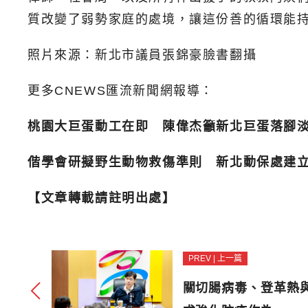
質改變了弱勢家庭的處境，讓這份善的循環能
照片來源：新北市議員張錦豪臉書翻攝
更多CNEWS匯流新聞網報導：
桃園大巨蛋動工在即 陳偉杰籲新北巨蛋落腳
偕學會研擬野生動物救傷準則 新北動保處建立
【文章轉載請註明出處】
PREV | 上一篇
關切腸病毒、登革熱