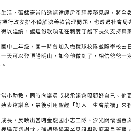
與生活，張錦豪當時邀請律師房彥輝義務見證，將全
這項行政安排不僅解決善款管理問題，也透過社會局
分得以延續，讓這份款項能在制度守護下長久支持葉
上國中二年級，國一時曾加入橄欖球校隊並隨學校去
有一天可以登頂陽明山，如今他做到了，相信爸爸一
子。
忙當小助教，同時向議員叔叔承諾會照顧好自己。他
阿姨表達謝意，最後引用聖經「好人一生會蒙福」來
定成長，反映出當時金龍國小志工隊、汐光關懷協會
們表達深切謝忱，強調透過專業見證與政府專戶管理