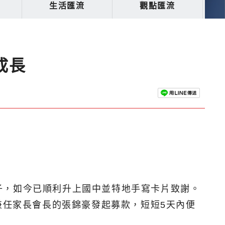
生活匯流
觀點匯流
成長
子，如今已順利升上國中並特地手寫卡片致謝。
兼任家長會長的張錦豪發起募款，短短5天內便