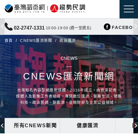
FACEBOO
02-2747-1331
10:00-19:00 (週一至週五)
首頁
CNEWS匯流新聞
政治匯流
CNEWS
CNEWS匯流新聞網
台灣知名內容型網路新媒體，2016年成立，由資深記者、
媒體人及影像工作者組成，專精數位匯流、醫藥生活、網路
科技、政治民調、新能源、金融財經及企業公益領域。
所有CNEWS新聞
健康匯流
國