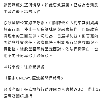
縣民深感失望與憤怒。如此惡質選風，已成為台灣民
主政治最不堪的示範。
徐欣瑩辦公室嚴正呼籲，相關陣營立即約束其側翼與
網軍行為，停止一切造謠抹黑與惡意操作，回歸政策
與理念的正面競爭。切勿為一己選舉利益，傷害黨內
團結與社會信任，親痛仇快。對於所有惡意攻擊與不
實指控，徐欣瑩團隊將堅定面對、依法捍衛清白，也
絕不向任何卑劣手段低頭。
照片來源：徐欣瑩臉書
《更多CNEWS匯流新聞網報導》
最暖老闆！張嘉郡放行助理飛東京應援WBC 帶上12
強奪冠國旗加持