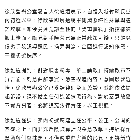
徐欣瑩辦公室發言人徐維遠表示，自投入新竹縣長黨
內初選以來，徐欣瑩即屢遭網軍側翼系統性抹黑與造
謠攻擊。如今竟連荒謬至極的「雙重黨籍」指控都被
搬上檯面，顯見對手陣營已無正當政策可辯，只能以
低劣手段誤導選民、操弄輿論，企圖進行認知作戰、
干擾初選秩序。
徐維遠提到，針對臉書粉專「華山論政」持續散布不
實言論、刻意曲解事實、憑空捏造內容，意圖影響選
情，徐欣瑩辦公室已委請律師全面蒐證，並將依法提
起訴訟，絕不姑息任何造謠抹黑行為。對於惡意散播
不實資訊者，必將追究法律責任，以正視聽。
徐維遠強調，黨內初選應建立在公平、公正、公開的
基礎之上，而非充斥陰謀算計與惡意攻擊。持續操作
黑函與側翼抹黑，不僅嚴重傷害黨的形象，更讓新竹