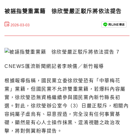
被誣指雙重黨籍 徐欣瑩嚴正駁斥將依法提告
2026-03-03
CNEWS匯流新聞網記者李映儒／新竹報導
根據報導指稱，國民黨立委徐欣瑩恐有「中華梅花
黨」黨籍，但國民黨不允許雙重黨籍，若爆料內容屬
實，徐欣瑩恐無資格繼續參與國民黨內新竹縣長初
選。對此，徐欣瑩辦公室今（3）日嚴正駁斥，相關內
容純屬子虛烏有、惡意捏造，完全沒有任何事實基
礎，顯然是有心人士操作抹黑、混淆視聽之政治攻
擊，將對側翼粉專提告。