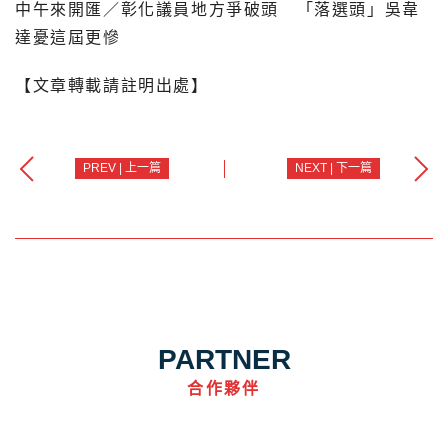
中午來開匯
／
彰化議員地方爭破頭 「落選頭」吳韋
達憂這屆更慘
【文章轉載請註明出處】
PREV | 上一篇
NEXT | 下一篇
PARTNER
合作夥伴