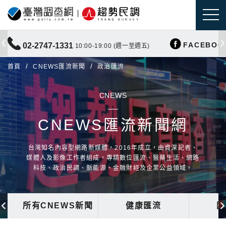
FACEBOO
02-2747-1331
10:00-19:00 (週一至週五)
首頁
CNEWS匯流新聞
政治匯流
CNEWS
CNEWS匯流新聞網
台灣知名內容型網路新媒體，2016年成立，由資深記者、
媒體人及影像工作者組成，專精數位匯流、醫藥生活、網路
科技、政治民調、新能源、金融財經及企業公益領域。
所有CNEWS新聞
健康匯流
國