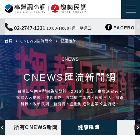
FACEBOO
02-2747-1331
10:00-19:00 (週一至週五)
首頁
CNEWS匯流新聞
健康匯流
CNEWS
CNEWS匯流新聞網
台灣知名內容型網路新媒體，2016年成立，由資深記者、
媒體人及影像工作者組成，專精數位匯流、醫藥生活、網路
科技、政治民調、新能源、金融財經及企業公益領域。
所有CNEWS新聞
健康匯流
國