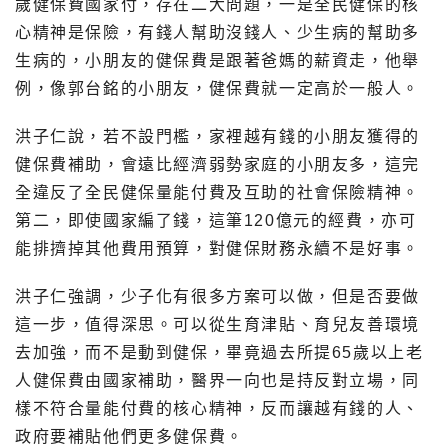
歲健保費國家付，存在二大問題，一是全民健保的核
心精神是保險，有錢人幫助沒錢人、少生病的幫助多
生病的，小朋友的健保費是跟著爸媽的薪資走，他舉
例，像郭台銘的小朋友，健保費就一定高於一般人。
洪子仁說，若不設門檻，家裡越有錢的小朋友獲得的
健保費補助，會遠比經濟弱勢家庭的小朋友多，這完
全違反了全民健保量能付費及互助的社會保險精神。
第二，即使國家編了錢，這筆120億元的經費，亦可
能排擠掉其他費用預算，對健保財務永續不是好事。
洪子仁強調，少子化有很多方案可以做，但是否要做
這一步，值得深思。可以從生育津貼、育兒友善環境
去加強，而不是動到健保，畢竟過去所提65歲以上老
人健保費由國家補助，醫界一向也是持反對立場，同
樣不符合量能付費的核心精神，反而讓越有錢的人、
政府要補貼他們更多健保費。