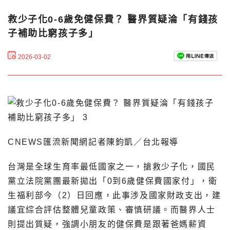
救少子化0-6歲免健保費？ 醫界質疑淪「有錢孩
子補助比窮孩子多」
2026-03-02
CNEWS匯流新聞網記者陳鈞凱／台北報導
台灣是全球生育率最低國家之一，搶救少子化，國民
黨立法院黨團最新拋出「0到6歲健保費國家付」，衛
生福利部今（2）日回應，此事涉及國家財政支出，建
議宜綜合評估整體兒童政策、審慎研議。而醫界人士
則提出質疑，強調小朋友的健保費是跟著爸媽薪資