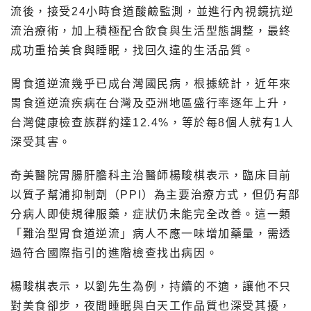
流後，接受24小時食道酸鹼監測，並進行內視鏡抗逆
流治療術，加上積極配合飲食與生活型態調整，最終
成功重拾美食與睡眠，找回久違的生活品質。
胃食道逆流幾乎已成台灣國民病，根據統計，近年來
胃食道逆流疾病在台灣及亞洲地區盛行率逐年上升，
台灣健康檢查族群約達12.4%，等於每8個人就有1人
深受其害。
奇美醫院胃腸肝膽科主治醫師楊畯棋表示，臨床目前
以質子幫浦抑制劑（PPI）為主要治療方式，但仍有部
分病人即使規律服藥，症狀仍未能完全改善。這一類
「難治型胃食道逆流」病人不應一味增加藥量，需透
過符合國際指引的進階檢查找出病因。
楊畯棋表示，以劉先生為例，持續的不適，讓他不只
對美食卻步，夜間睡眠與白天工作品質也深受其擾，