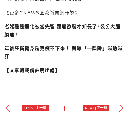
《更多CNEWS匯流新聞網報導》
老婦種種退化被當失智 頭痛欲裂才知長了7公分大腦
膜瘤！
年後狂衝健身房更瘦不下來！ 醫曝「一陷阱」越動越
胖
【文章轉載請註明出處】
PREV | 上一篇
NEXT | 下一篇