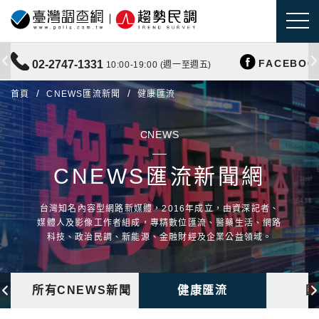
FACEBOO
02-2747-1331
10:00-19:00 (週一至週五)
首頁
CNEWS匯流新聞
健康匯流
CNEWS
CNEWS匯流新聞網
台灣知名內容型網路新媒體，2016年成立，由資深記者、
媒體人及影像工作者組成，專精數位匯流、醫藥生活、網路
科技、政治民調、新能源、金融財經及企業公益領域。
所有CNEWS新聞
健康匯流
國