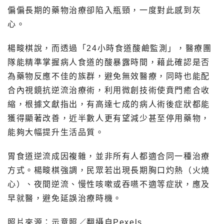
偏偏長期的藥物治療卻陷入瓶頸，一度對此感到灰
心。
楊畯棋說，而透過「24小時食道酸鹼監測」，醫療團
隊能精準掌握病人食道的酸暴露時間，藉此確認是否
為藥物反應不佳的族群，避免無效醫療，同時也能配
合內視鏡抗逆流治療術，利用微創技術使賁門癒合收
縮，根據文獻指出，有高達七成的病人術後症狀都能
獲得顯著改善，近半數人更有望減少甚至停用藥物，
能夠大幅提升生活品質。
胃食道逆流成因複雜，並非所有人都適合同一種治療
方式。楊畯棋強調，民眾若出現長期胸口灼熱（火燒
心）、夜間逆流、慢性咳嗽或吞嚥不適等症狀，應及
早就醫，避免延誤治療時機。
照片來源：示意照／翻攝自Pexels