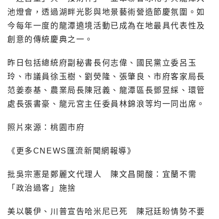
池燈會，透過湖畔光影與地景藝術營造節慶氛圍。如
今每年一度的龍潭遶境活動已成為在地最具代表性及
創意的傳統慶典之一。
昨日包括總統府副秘書長何志偉、國民黨立委呂玉
玲、市議員徐玉樹、劉熒隆、張肇良、市府客家局長
范姜泰基、農業局長陳冠義、龍潭區長鄧昱綵、環管
處長張書豪、龍元宮主任委員林錦浪等均一同出席。
照片來源：桃園市府
《更多CNEWS匯流新聞網報導》
批吳宗憲是鄭麗文代理人 陳文昌開酸：宜蘭不需
「政治過客」施捨
美以襲伊、川普宣告哈米尼已死 陳冠廷盼情勢不要