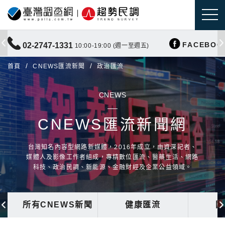
FACEBOO
02-2747-1331
10:00-19:00 (週一至週五)
首頁
CNEWS匯流新聞
政治匯流
CNEWS
CNEWS匯流新聞網
台灣知名內容型網路新媒體，2016年成立，由資深記者、
媒體人及影像工作者組成，專精數位匯流、醫藥生活、網路
科技、政治民調、新能源、金融財經及企業公益領域。
所有CNEWS新聞
健康匯流
國