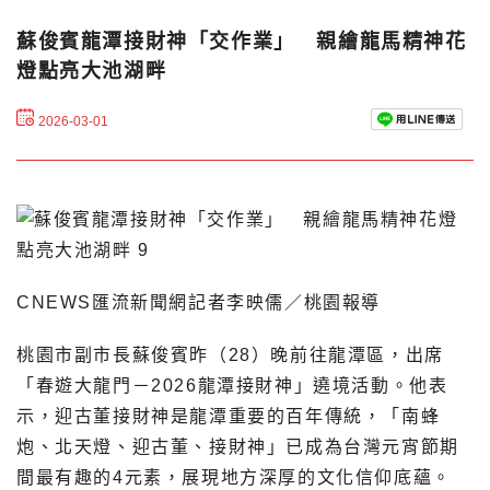
蘇俊賓龍潭接財神「交作業」 親繪龍馬精神花
燈點亮大池湖畔
2026-03-01
CNEWS匯流新聞網記者李映儒／桃園報導
桃園市副市長蘇俊賓昨（28）晚前往龍潭區，出席
「春遊大龍門－2026龍潭接財神」遶境活動。他表
示，迎古董接財神是龍潭重要的百年傳統，「南蜂
炮、北天燈、迎古董、接財神」已成為台灣元宵節期
間最有趣的4元素，展現地方深厚的文化信仰底蘊。