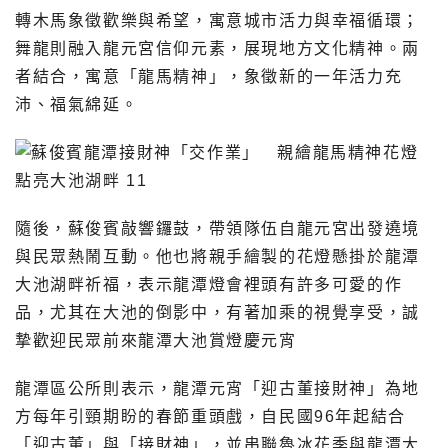
轉木馬象徵歡樂與希望，寓意城市活力與幸福循環；
舞龍則融入龍元宮信仰元素，展現地方文化精神。兩
者結合，寓意「龍馬精神」，象徵新的一年活力充
沛、福氣綿延。
隨後，蘇俊賓敲響鑼鼓，帶領隊伍自龍元宮出發遶境
與民眾熱鬧互動。他也將親手繪製的花燈懸掛於龍潭
大池湖畔祈福，表示龍潭燈會裡頭有許多可愛的作
品，尤其在大池的倒影中，有著加乘的視覺享受，誠
摯歡迎民眾前來龍潭大池賞燈慶元宵
龍潭區公所則表示，龍潭元宵「迎古董接財神」為地
方每年引頸期盼的春節重頭戲，自民國96年起結合
「迎古董」與「接財神」，並串聯魯冰花季與龍潭大