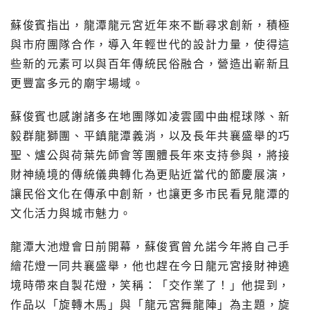
蘇俊賓指出，龍潭龍元宮近年來不斷尋求創新，積極
與市府團隊合作，導入年輕世代的設計力量，使得這
些新的元素可以與百年傳統民俗融合，營造出嶄新且
更豐富多元的廟宇場域。
蘇俊賓也感謝諸多在地團隊如凌雲國中曲棍球隊、新
毅群龍獅團、平鎮龍潭義消，以及長年共襄盛舉的巧
聖、爐公與荷葉先師會等團體長年來支持參與，將接
財神繞境的傳統儀典轉化為更貼近當代的節慶展演，
讓民俗文化在傳承中創新，也讓更多市民看見龍潭的
文化活力與城市魅力。
龍潭大池燈會日前開幕，蘇俊賓曾允諾今年將自己手
繪花燈一同共襄盛舉，他也趕在今日龍元宮接財神遶
境時帶來自製花燈，笑稱：「交作業了！」他提到，
作品以「旋轉木馬」與「龍元宮舞龍陣」為主題，旋