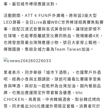
事，最狂城市棒球應援派對。
活動期間，ATT 4 FUN戶外廣場，將架設3座大型
LED屏幕，全日Live直播WBC世界棒球經典賽焦點賽
事，搭配沉浸式音響與各式美食好料，讓球迷即使不
在球場，也能零距離感受比賽的熱血。現場連續4天，
也將發放限量台灣隊應援小物，號召大家穿上戰袍、
揮舞國旗，集結全城力量為Team Taiwan加油。
業者表示，同步舉辦「城市下酒祭」，也匯聚戶外酒
吧、經典小食與主題調飲，球迷可邊看比賽邊享受美
食與啤酒，與好友一起乾杯為台灣加油。館內餐飲品
牌，也推出應援限定外帶套餐及優惠，bhc
CHICKEN、鳥貴族、中央韓鍋酒舍、梨谷韓式烤肉
等，同步推出300元應援外帶限定套餐。消費者可於