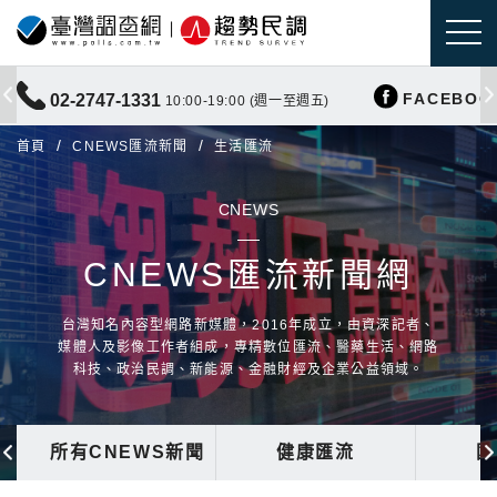
FACEBOO
02-2747-1331
10:00-19:00 (週一至週五)
首頁
CNEWS匯流新聞
生活匯流
CNEWS
CNEWS匯流新聞網
台灣知名內容型網路新媒體，2016年成立，由資深記者、
媒體人及影像工作者組成，專精數位匯流、醫藥生活、網路
科技、政治民調、新能源、金融財經及企業公益領域。
所有CNEWS新聞
健康匯流
國