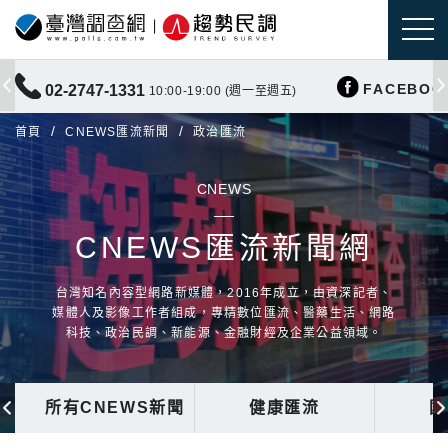
FACEBOO
02-2747-1331
10:00-19:00 (週一至週五)
首頁
CNEWS匯流新聞
政治匯流
CNEWS
CNEWS匯流新聞網
台灣知名內容型網路新媒體，2016年成立，由資深記者、
媒體人及影像工作者組成，專精數位匯流、醫藥生活、網路
科技、政治民調、新能源、金融財經及企業公益領域。
所有CNEWS新聞
健康匯流
國