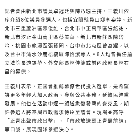
記者會由新北市議員卓冠廷與陳乃瑜主持，王義川依
序介紹8位議員參選人，包括宜蘭縣員山鄉李姿婷、新
北市三重蘆洲區陳俊維、台北市中正萬華區張銘祐、
新北市汐止金山萬里區蔡美華、新北市新莊區陳岱
吟、桃園市龍潭區張贊聞、台中市北屯區曾咨耀，以
及台中市清水沙鹿梧棲區陳怡潔等人。8人均曾擔任前
立法院長游錫堃、外交部長林佳龍或前內政部長林右
昌的幕僚。
王義川表示，正國會推薦幕僚世代投入選舉，是希望
讓更多年輕人加入政治、參與公共事務，延續民進黨
發展。他也在活動中逐一頒送象徵發聲的麥克風，期
許參選人將基層市政需求傳達至議會。現場並高呼
「正青出聲市政出擊」、「市政放送頭正青最前線」
等口號，展現團隊參選決心。