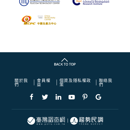
關於我
會員權
個資及隱私權政
聯絡我
們
益
策
們