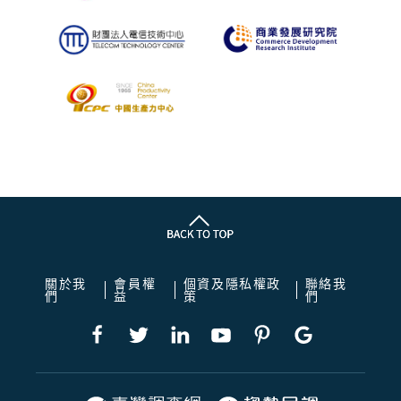
關於我
會員權
個資及隱私權政
聯絡我
們
益
策
們