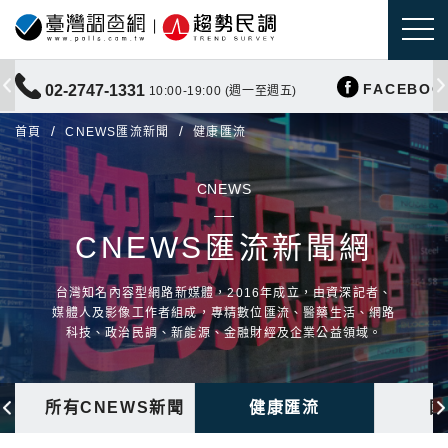
FACEBOO
02-2747-1331
10:00-19:00 (週一至週五)
首頁
CNEWS匯流新聞
健康匯流
CNEWS
CNEWS匯流新聞網
台灣知名內容型網路新媒體，2016年成立，由資深記者、
媒體人及影像工作者組成，專精數位匯流、醫藥生活、網路
科技、政治民調、新能源、金融財經及企業公益領域。
所有CNEWS新聞
健康匯流
國