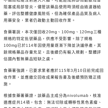
不過微粒隨注射進入人體，可能造成肺部微動脈短暫
阻塞或局部發炎，儘管該藥品使用時須經由過濾器給
藥，評估整體健康風險低，但為確保產品品質及病人
用藥安全，業者仍啟動主動回收作業。
食藥署說，本次僅回收20mg、100mg、120mg三種
規格的特定批號藥品，供應不受影響。除了規格
100mg已於114年因使用量逐漸下降並決議停產，其
餘規格藥品存量充足，且後續仍有輸入規劃，整體評
估國內暫無藥品短缺之虞。
食藥署強調，已要求業者應於115年3月10日前完成回
收作業，並應繳交回收成果報告書及後續預防矯正措
施。
根據食藥署藥證，該藥品主成分為nivolumab，核准
適應症共14項，包含：無法切除或轉移性黑色素瘤、