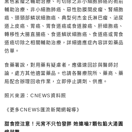
黑色素瘤之輔助治療、可切除之非小細胞肺癌的術前
輔助治療、非小細胞肺癌、惡性肋膜間皮瘤、腎細胞
癌、頭頸部鱗狀細胞癌、典型何杰金氏淋巴瘤、泌尿
道上皮癌、胃癌、胃食道癌或食道腺癌、肝細胞癌、
轉移性大腸直腸癌、食道鱗狀細胞癌、食道癌或胃食
道癌切除之相關輔助治療，詳細適應症內容詳如藥品
仿單。
食藥署說，對用藥有疑慮者，應儘速回診與醫師討
論，處方其他適當藥品。也請各醫療院所、藥商、藥
局配合辦理回收作業，立即停止調劑、供應。
照片來源：CNEWS資料照
《更多CNEWS匯流新聞網報導》
甜食控注意！元宵不只怕發胖 她連嗑7顆包餡大湯圓