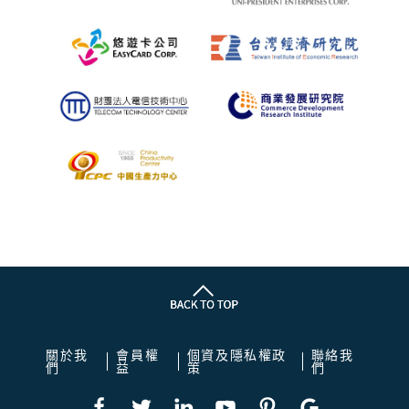
關於我
會員權
個資及隱私權政
聯絡我
們
益
策
們