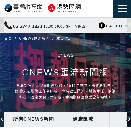
FACEBOO
02-2747-1331
10:00-19:00 (週一至週五)
首頁
CNEWS匯流新聞
政治匯流
CNEWS
CNEWS匯流新聞網
台灣知名內容型網路新媒體，2016年成立，由資深記者、
媒體人及影像工作者組成，專精數位匯流、醫藥生活、網路
科技、政治民調、新能源、金融財經及企業公益領域。
所有CNEWS新聞
健康匯流
國