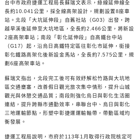
台中市政府捷運工程局長蘇瑞文表示，綠線延伸線全
長約10.041公里，採全線高架設計，規劃設置8座車
站。北段「大坑延伸段」自舊社站（G03）出發，跨
越旱溪後延伸至大坑地區，全長約2.466公里，將新設
2座高架車站；南段「彰化延伸段」自高鐵台中站
（G17）起，沿烏日高鐵特定區往彰化市延伸，銜接
彰化鐵路高架化後新設金馬站，全長約7.575公里，規
劃6座高架車站。
蘇瑞文指出，北段完工後可有效紓解松竹路與大坑地
區交通壅塞，改善假日觀光旅次集中情形，提升山城
觀光與休憩交通品質；南段則強化烏日與彰化生活圈
連結，提升跨縣市通勤效率，串聯台中、烏日與彰化
三地運輸節點，形塑中彰捷運運輸軸帶，帶動區域均
衡發展。
捷運工程局說明，市府於113年1月取得行政院核定可