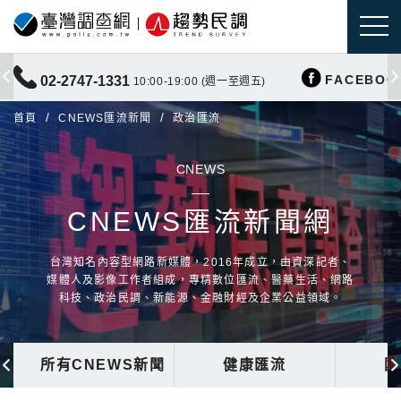
FACEBOO
02-2747-1331
10:00-19:00 (週一至週五)
首頁
CNEWS匯流新聞
政治匯流
CNEWS
CNEWS匯流新聞網
台灣知名內容型網路新媒體，2016年成立，由資深記者、
媒體人及影像工作者組成，專精數位匯流、醫藥生活、網路
科技、政治民調、新能源、金融財經及企業公益領域。
所有CNEWS新聞
健康匯流
國