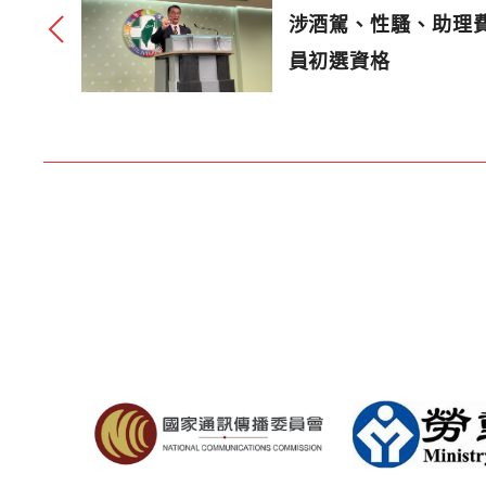
涉酒駕、性騷、助理
員初選資格