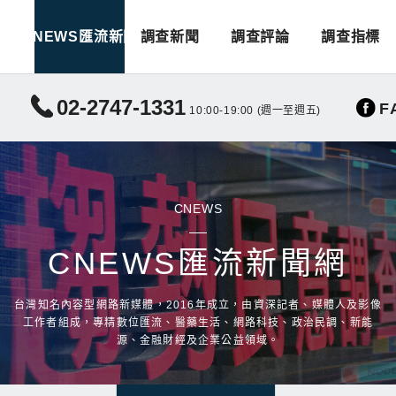
CNEWS匯流新聞
調查新聞
調查評論
調查指標
02-2747-1331
F
10:00-19:00 (週一至週五)
CNEWS
CNEWS匯流新聞網
台灣知名內容型網路新媒體，2016年成立，由資深記者、媒體人及影像
工作者組成，專精數位匯流、醫藥生活、網路科技、政治民調、新能
源、金融財經及企業公益領域。