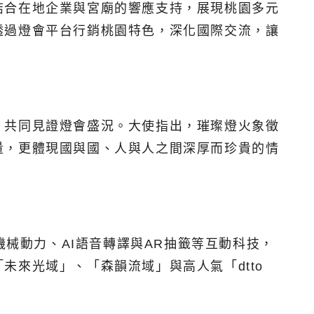
結合在地企業與宮廟的響應支持，展現桃園多元
透過燈會平台行銷桃園特色，深化國際交流，讓
，共同見證燈會盛況。大使指出，璀璨燈火象徵
量，更體現國與國、人與人之間深厚而珍貴的情
機械動力、AI語音轉譯與AR抽籤等互動科技，
來光域」、「森韻流域」與高人氣「dtto