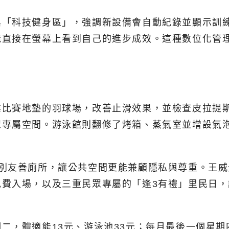
與「科技健身區」，強調新設備會自動紀錄並顯示訓
能直接在螢幕上看到自己的進步成效。這種數位化管
業比賽地墊的羽球場，改善止滑效果，並檢查皮拉提
眾專屬空間。游泳館則翻修了烤箱、蒸氣室並增設氣
別友善廁所，讓公共空間更能兼顧隱私與尊重。王威
免費入場，以及三重民眾專屬的「逢3有禮」里民日
二，體適能13元、游泳池33元；每月最後一個星