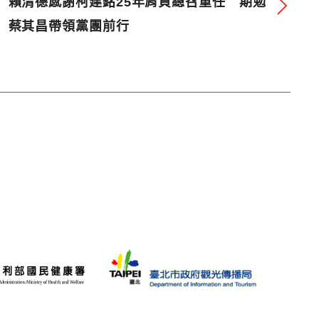
賴清德感謝柯建銘25年肩負總召重任 期勉
蔡其昌帶領黨團前行