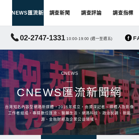
CNEWS匯流新聞
調查新聞
調查評論
調查指標
02-2747-1331
F
10:00-19:00 (週一至週五)
CNEWS
CNEWS匯流新聞網
台灣知名內容型網路新媒體，2016年成立，由資深記者、媒體人及影像
工作者組成，專精數位匯流、醫藥生活、網路科技、政治民調、新能
源、金融財經及企業公益領域。