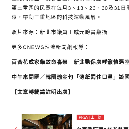
籍三重區的民眾在每月3、13、23、30及3
惠，帶動三重地區的科技運動風氣。
照片來源：新北市議員王威元臉書翻攝
更多CNEWS匯流新聞網報導：
百合花成家貓致命毒藥 新北動保處呼籲慎選
中午來開匯／韓國瑜金句「薄紙悶住口鼻」談
【文章轉載請註明出處】
PREV | 上一篇