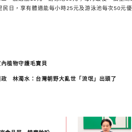
1日里民日，享有體適能每小時25元及游泳池每次50
室內植物守護毛寶貝
國政 林濁水：台灣朝野大亂世「流氓」出頭了