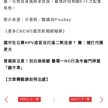
展，可依自身風險承受度，審慎評估相關ETF之配置
角色。
照片來源：示意照／翻攝自Pixabay
《更多CNEWS匯流新聞網報導》
國中生公費HPV疫苗沒打滿二劑沒差？ 醫：補打代價
更大
胃痛族注意！別白做檢驗 醫曝一NG行為令幽門桿菌
「驗不準」
【文章轉載請註明出處】
PREV | 上一篇
NEXT | 下一篇