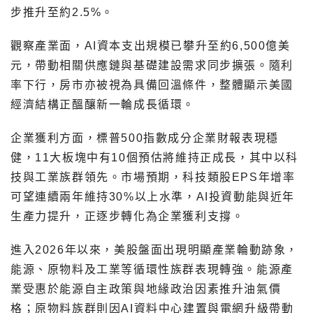
步推升至約2.5%。
觀察產業面，AI資本支出規模已攀升至約6,500億美
元，帶動相關供應鏈與基礎建設需求同步擴張。隨利
率下行，房市亦被視為具備回溫條件，整體顯示美國
經濟結構正醞釀新一輪成長循環。
企業獲利方面，標普500指數成分企業財報表現穩
健，11大板塊中有10個預估將維持正成長，其中以科
技與工業族群領先。市場預期，科技類股EPS年增率
可望連續兩年維持30%以上水準，AI投資動能與近年
生產力提升，正逐步轉化為企業獲利支撐。
進入2026年以來，美股盤面出現明顯產業輪動跡象，
能源、原物料及工業等循環性族群表現轉強。能源產
業受惠於能源自主政策與地緣政治因素推升油氣價
格；原物料族群則因AI資料中心建置與電網升級帶動