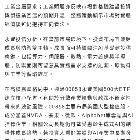
工業金屬需求；工業類股亦反映市場對基礎建設投資
與製造業回溫的預期升溫，整體輪動顯示市場對實體
經濟復甦仍抱持正向看法。
永豐投信分析，在當前市場環境下，投資布局宜兼顧
成長與防禦雙主軸。成長面可持續關注AI基礎建設供
應鏈，包括算力、伺服器、散熱、電力設備與半導
體；防禦面則可留意具實體需求支撐的能源、原物料
與工業等循環族群。
在高檔震盪格局中，透過00858永豐美國500大ETF
建立核心配置，有助於分散產業輪動與政策不確定性
帶來的波動風險。00858主要布局美國大型權值股，
成分涵蓋NVDA、蘋果、微軟、Alphabet等雲端與AI
指標企業，相關公司長期仍可望受惠於生成式AI的結
構性成長趨勢。若投資人看好美股與AI產業中長期發