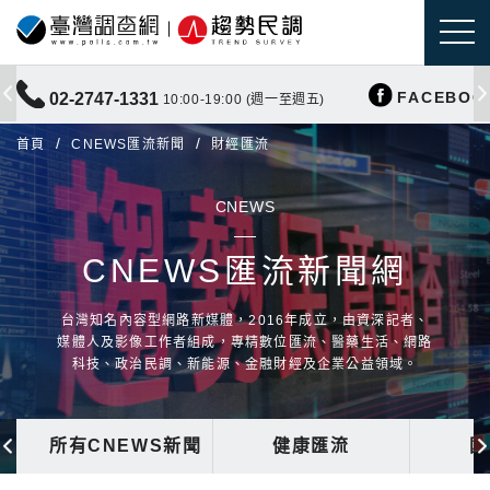
FACEBOO
02-2747-1331
10:00-19:00 (週一至週五)
首頁
CNEWS匯流新聞
財經匯流
CNEWS
CNEWS匯流新聞網
台灣知名內容型網路新媒體，2016年成立，由資深記者、
媒體人及影像工作者組成，專精數位匯流、醫藥生活、網路
科技、政治民調、新能源、金融財經及企業公益領域。
所有CNEWS新聞
健康匯流
國