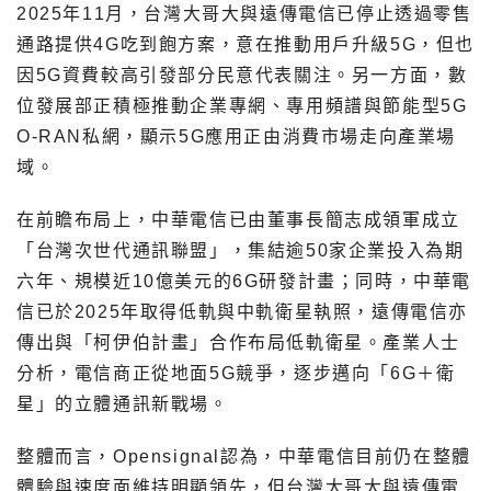
2025年11月，台灣大哥大與遠傳電信已停止透過零售
通路提供4G吃到飽方案，意在推動用戶升級5G，但也
因5G資費較高引發部分民意代表關注。另一方面，數
位發展部正積極推動企業專網、專用頻譜與節能型5G
O-RAN私網，顯示5G應用正由消費市場走向產業場
域。
在前瞻布局上，中華電信已由董事長簡志成領軍成立
「台灣次世代通訊聯盟」，集結逾50家企業投入為期
六年、規模近10億美元的6G研發計畫；同時，中華電
信已於2025年取得低軌與中軌衛星執照，遠傳電信亦
傳出與「柯伊伯計畫」合作布局低軌衛星。產業人士
分析，電信商正從地面5G競爭，逐步邁向「6G＋衛
星」的立體通訊新戰場。
整體而言，Opensignal認為，中華電信目前仍在整體
體驗與速度面維持明顯領先，但台灣大哥大與遠傳電