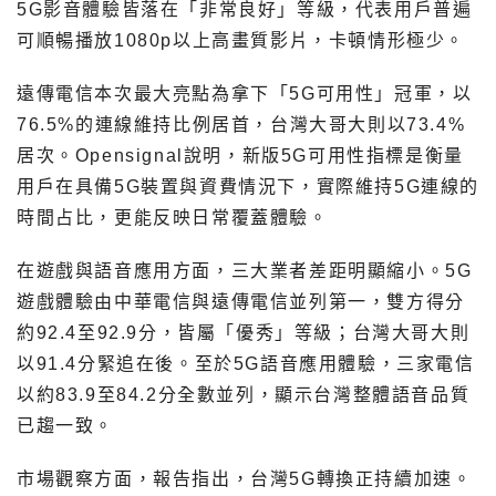
5G影音體驗皆落在「非常良好」等級，代表用戶普遍
可順暢播放1080p以上高畫質影片，卡頓情形極少。
遠傳電信本次最大亮點為拿下「5G可用性」冠軍，以
76.5%的連線維持比例居首，台灣大哥大則以73.4%
居次。Opensignal說明，新版5G可用性指標是衡量
用戶在具備5G裝置與資費情況下，實際維持5G連線的
時間占比，更能反映日常覆蓋體驗。
在遊戲與語音應用方面，三大業者差距明顯縮小。5G
遊戲體驗由中華電信與遠傳電信並列第一，雙方得分
約92.4至92.9分，皆屬「優秀」等級；台灣大哥大則
以91.4分緊追在後。至於5G語音應用體驗，三家電信
以約83.9至84.2分全數並列，顯示台灣整體語音品質
已趨一致。
市場觀察方面，報告指出，台灣5G轉換正持續加速。