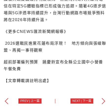
信在特定5G體驗指標已形成強力追趕。隨著4G逐步退
場與5G滲透率持續提升，台灣行動網路市場競爭預料
將在2026年持續升溫。
《更多CNEWS匯流新聞網報導》
2026選戰民進黨花蓮布局浮現！ 地方傾向與張峻聯
盟、再揭一事待觀察
超前部署編列預算 饒慶鈴宣布全縣公立國中小營養
午餐免費
【文章轉載請註明出處】
PREV | 上一篇
NEXT | 下一篇