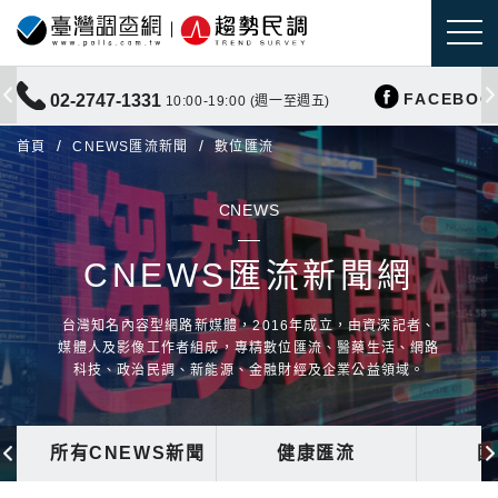
FACEBOO
02-2747-1331
10:00-19:00 (週一至週五)
首頁
CNEWS匯流新聞
數位匯流
CNEWS
CNEWS匯流新聞網
台灣知名內容型網路新媒體，2016年成立，由資深記者、
媒體人及影像工作者組成，專精數位匯流、醫藥生活、網路
科技、政治民調、新能源、金融財經及企業公益領域。
所有CNEWS新聞
健康匯流
國