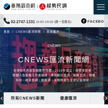
FACEBOO
02-2747-1331
10:00-19:00 (週一至週五)
首頁
CNEWS匯流新聞
政治匯流
CNEWS
CNEWS匯流新聞網
台灣知名內容型網路新媒體，2016年成立，由資深記者、
媒體人及影像工作者組成，專精數位匯流、醫藥生活、網路
科技、政治民調、新能源、金融財經及企業公益領域。
所有CNEWS新聞
健康匯流
國