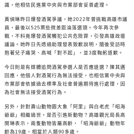
識，他相信民進黨中央與市黨部會妥善處理。
黃偵琳昨日爆發酒駕爭議，她2022年曾挑戰高雄市議
員，最後以525票些微差距淪落選頭。今年再次參
戰，不料竟爆發酒駕觸犯公共危險罪，引發高雄政壇
議論。她昨日先透過助理發表致歉說明，隨後受訪時
抱著兒子痛哭、高喊「對不起」，並3度鞠躬道歉。
今日則是有媒體追問酒駕參選人是否應退選？陳其邁
回應，他個人對酒駕行為無法接受，也相信黨中央與
市黨部會依據過去標準及社會普遍期待進行處理，因
為社會無法接受酒駕行為。
另外，針對壽山動物園大象「阿里」與白老虎「昭海
爺爺」相繼過世，是否引進新動物？高雄觀光局長高
閔琳表示，兩隻動物皆屬高齡，「昭海爺爺」動物年
齡為19歲，相當於人類90多歲。