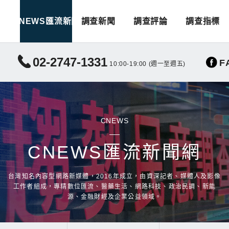
CNEWS匯流新聞
調查新聞
調查評論
調查指標
02-2747-1331
F
10:00-19:00 (週一至週五)
CNEWS
CNEWS匯流新聞網
台灣知名內容型網路新媒體，2016年成立，由資深記者、媒體人及影像
工作者組成，專精數位匯流、醫藥生活、網路科技、政治民調、新能
源、金融財經及企業公益領域。