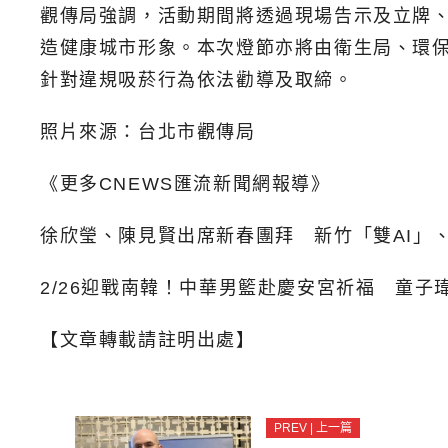
觀傳局強調，活動期間將透過現場告示及立牌
造健康城市形象。本次燈節亦將由衛生局、環
針對違規吸菸行為依法勸導及取締。
照片來源：台北市觀傳局
《更多CNEWS匯流新聞網報導》
徐欣瑩、陳見賢出席新春團拜 新竹「雙AI」
2/26迎戰南韓！中華男籃赴慶安宮祈福 童
【文章轉載請註明出處】
PREV | 上一篇