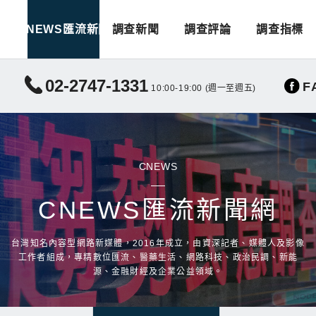
CNEWS匯流新聞
調查新聞
調查評論
調查指標
02-2747-1331
F
10:00-19:00 (週一至週五)
CNEWS
CNEWS匯流新聞網
台灣知名內容型網路新媒體，2016年成立，由資深記者、媒體人及影像
工作者組成，專精數位匯流、醫藥生活、網路科技、政治民調、新能
源、金融財經及企業公益領域。