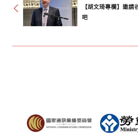
【胡文琦專欄】邀請
吧