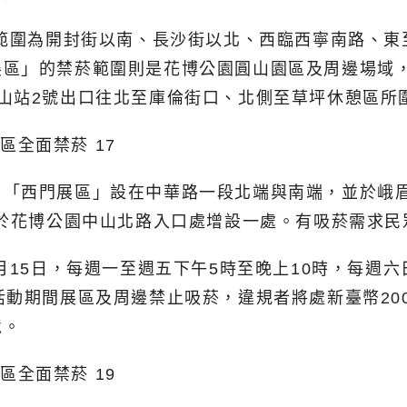
菸範圍為開封街以南、長沙街以北、西臨西寧南路、
展區」的禁菸範圍則是花博公園圓山園區及周邊場域
山站2號出口往北至庫倫街口、北側至草坪休憩區所
，「西門展區」設在中華路一段北端與南端，並於峨
另於花博公園中山北路入口處增設一處。有吸菸需求
月15日，每週一至週五下午5時至晚上10時，每週六
活動期間展區及周邊禁止吸菸，違規者將處新臺幣20
境。