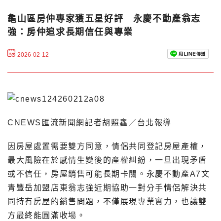
龜山區房仲專家獲五星好評 永慶不動產翁志
強：房仲追求長期信任與專業
2026-02-12
CNEWS匯流新聞網記者胡照鑫／台北報導
因房屋處置需要雙方同意，情侶共同登記房屋產權，
最大風險在於感情生變後的產權糾紛，一旦出現矛盾
或不信任，房屋銷售可能長期卡關。永慶不動產A7文
青豐岳加盟店東翁志強近期協助一對分手情侶解決共
同持有房屋的銷售問題，不僅展現專業實力，也讓雙
方最終能圓滿收場。