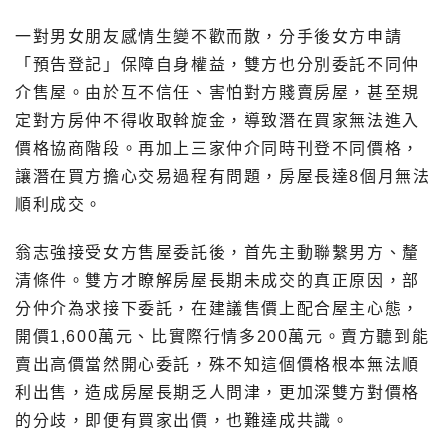
一對男女朋友感情生變不歡而散，分手後女方申請
「預告登記」保障自身權益，雙方也分別委託不同仲
介售屋。由於互不信任、害怕對方賤賣房屋，甚至規
定對方房仲不得收取斡旋金，導致潛在買家無法進入
價格協商階段。再加上三家仲介同時刊登不同價格，
讓潛在買方擔心交易過程有問題，房屋長達8個月無法
順利成交。
翁志強接受女方售屋委託後，首先主動聯繫男方、釐
清條件。雙方才瞭解房屋長期未成交的真正原因，部
分仲介為求接下委託，在建議售價上配合屋主心態，
開價1,600萬元、比實際行情多200萬元。賣方聽到能
賣出高價當然開心委託，殊不知這個價格根本無法順
利出售，造成房屋長期乏人問津，更加深雙方對價格
的分歧，即便有買家出價，也難達成共識。