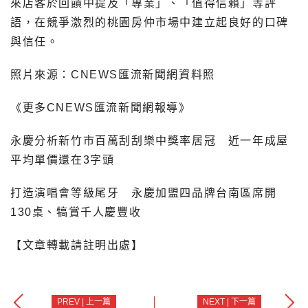
來店客於回饋中提及「專業」、「值得信賴」等評
語，在競爭激烈的桃園房仲市場中建立起良好的口碑
與信任。
照片來源：CNEWS匯流新聞網資料照
《更多CNEWS匯流新聞網報導》
永慶分析新竹市百萬刮刮樂中獎率居冠 近一年成屋
平均單價還在3字頭
打造演唱會等級尾牙 永慶加盟四品牌台南區席開
130桌、犒賞千人慶豐收
【文章轉載請註明出處】
PREV | 上一篇
NEXT | 下一篇