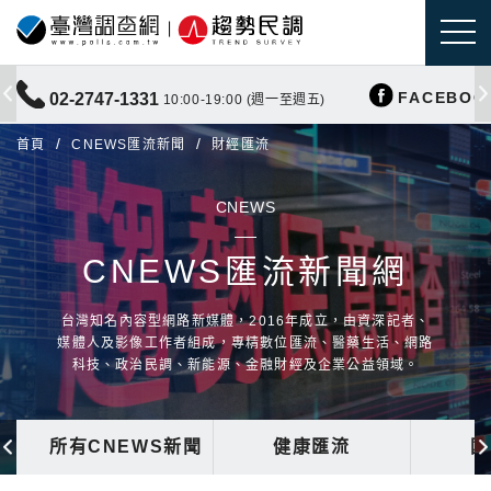
FACEBOO
02-2747-1331
10:00-19:00 (週一至週五)
首頁
CNEWS匯流新聞
財經匯流
CNEWS
CNEWS匯流新聞網
台灣知名內容型網路新媒體，2016年成立，由資深記者、
媒體人及影像工作者組成，專精數位匯流、醫藥生活、網路
科技、政治民調、新能源、金融財經及企業公益領域。
所有CNEWS新聞
健康匯流
國