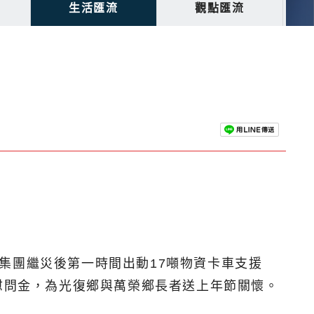
生活匯流
觀點匯流
集團繼災後第一時間出動17噸物資卡車支援
慰問金，為光復鄉與萬榮鄉長者送上年節關懷。