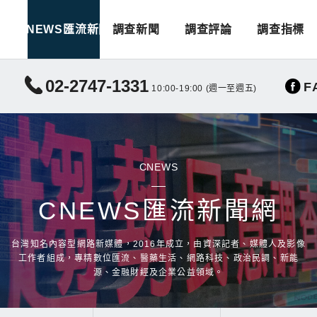
CNEWS匯流新聞
調查新聞
調查評論
調查指標
02-2747-1331
F
10:00-19:00 (週一至週五)
CNEWS
CNEWS匯流新聞網
台灣知名內容型網路新媒體，2016年成立，由資深記者、媒體人及影像
工作者組成，專精數位匯流、醫藥生活、網路科技、政治民調、新能
源、金融財經及企業公益領域。