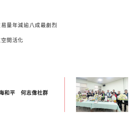
交易量年減逾八成最劇烈
取空間活化
台海和平 何志偉社群