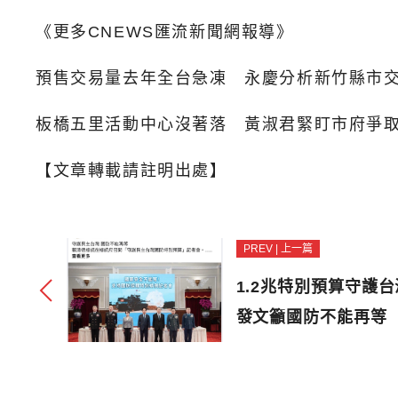
《更多CNEWS匯流新聞網報導》
預售交易量去年全台急凍 永慶分析新竹縣市
板橋五里活動中心沒著落 黃淑君緊盯市府爭
【文章轉載請註明出處】
PREV | 上一篇
1.2兆特別預算守護
發文籲國防不能再等