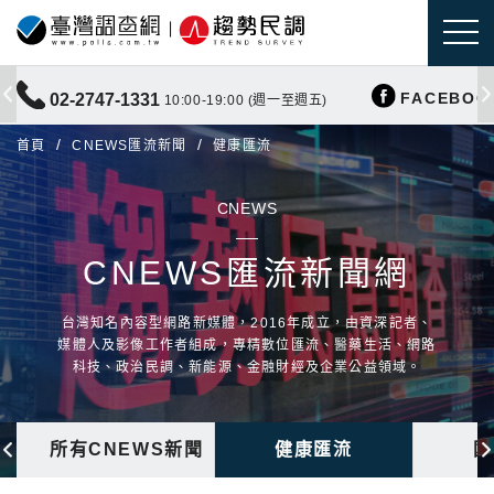
FACEBOO
02-2747-1331
10:00-19:00 (週一至週五)
首頁
CNEWS匯流新聞
健康匯流
CNEWS
CNEWS匯流新聞網
台灣知名內容型網路新媒體，2016年成立，由資深記者、
媒體人及影像工作者組成，專精數位匯流、醫藥生活、網路
科技、政治民調、新能源、金融財經及企業公益領域。
所有CNEWS新聞
健康匯流
國