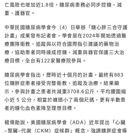
亡風險也增加近1.8倍，糖尿病患務必同步控糖、減
重、護器官。
中華民國糖尿病學會今（4）日舉辦「糖心胖三合守護
計畫」成果發布記者會，學會是在2024年開始透過醫
療團隊衛教、追蹤與以符合國際指引建議的藥物治
療，協助患者同時達成控糖、減重與器官保護三大治
療目標，全台有122家醫療院參與。
糖尿病學會指出，歷時近十個月的計畫，最終有883
位糖胖症患者接受完整衛教、追蹤及治療。結果顯
示，參與計畫之患者共減重3708.6公斤，平均腰圍縮
小近 5 公分，相當於褲頭小了兩個尺碼，更有半數患
者的糖化血色素降至理想目標。
楊偉勛說，美國糖尿病學會（ADA）近年提出「心臟
–腎臟–代謝（CKM）症候群」概念，強調糖胖症會導