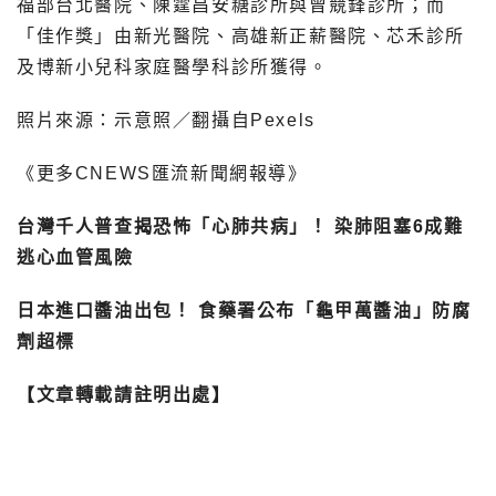
福部台北醫院、陳霆昌安糖診所與曾競鋒診所；而
「佳作獎」由新光醫院、高雄新正薪醫院、芯禾診所
及博新小兒科家庭醫學科診所獲得。
照片來源：示意照／翻攝自Pexels
《更多CNEWS匯流新聞網報導》
台灣千人普查揭恐怖「心肺共病」！ 染肺阻塞6成難
逃心血管風險
日本進口醬油出包！ 食藥署公布「龜甲萬醬油」防腐
劑超標
【文章轉載請註明出處】