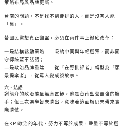
策略布局與品牌更新。
台南的問題，不是找不到能拚的人，而是沒有人能
「贏」。
若國民黨想真正翻盤，必須在兩件事上徹底改革：
一是結構鬆動策略——吸納中間與年輕選票，而非固
守傳統藍軍話語；
二是政治品牌重建——從「在野批評者」轉型為「願
景提案者」，從罵人變成說故事。
六、結語
謝龍介的政治能量無庸置疑，他是台南藍營最強的旗
手；但三次選舉皆未勝出，意味著這面旗仍未帶來實
際勝仗。
在KPI政治的年代，努力不等於成果，聲量不等於選