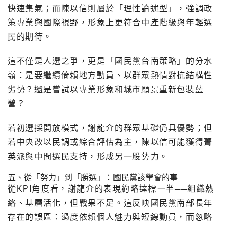
快速集氣；而陳以信則屬於「理性論述型」，強調政
策專業與國際視野，形象上更符合中產階級與年輕選
民的期待。
這不僅是人選之爭，更是「國民黨台南策略」的分水
嶺：是要繼續倚賴地方動員、以群眾熱情對抗結構性
劣勢？還是嘗試以專業形象和城市願景重新包裝藍
營？
若初選採開放模式，謝龍介的群眾基礎仍具優勢；但
若中央改以民調或綜合評估為主，陳以信可能獲得菁
英派與中間選民支持，形成另一股勢力。
五、從「努力」到「勝選」：國民黨該學會的事
從KPI角度看，謝龍介的表現約略達標一半──組織熱
絡、基層活化，但戰果不足。這反映國民黨南部長年
存在的誤區：過度依賴個人魅力與短線動員，而忽略