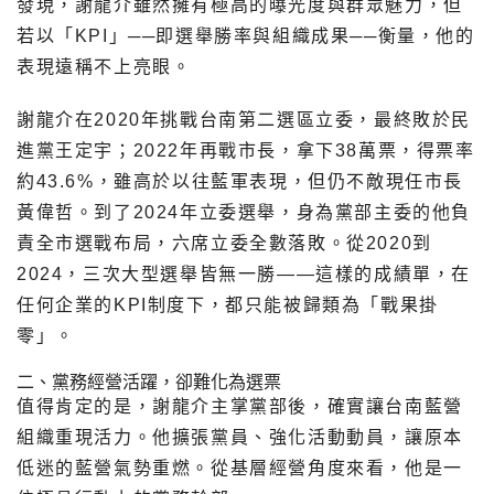
發現，謝龍介雖然擁有極高的曝光度與群眾魅力，但
若以「KPI」──即選舉勝率與組織成果──衡量，他的
表現遠稱不上亮眼。
謝龍介在2020年挑戰台南第二選區立委，最終敗於民
進黨王定宇；2022年再戰市長，拿下38萬票，得票率
約43.6%，雖高於以往藍軍表現，但仍不敵現任市長
黃偉哲。到了2024年立委選舉，身為黨部主委的他負
責全市選戰布局，六席立委全數落敗。從2020到
2024，三次大型選舉皆無一勝——這樣的成績單，在
任何企業的KPI制度下，都只能被歸類為「戰果掛
零」。
二、黨務經營活躍，卻難化為選票
值得肯定的是，謝龍介主掌黨部後，確實讓台南藍營
組織重現活力。他擴張黨員、強化活動動員，讓原本
低迷的藍營氣勢重燃。從基層經營角度來看，他是一