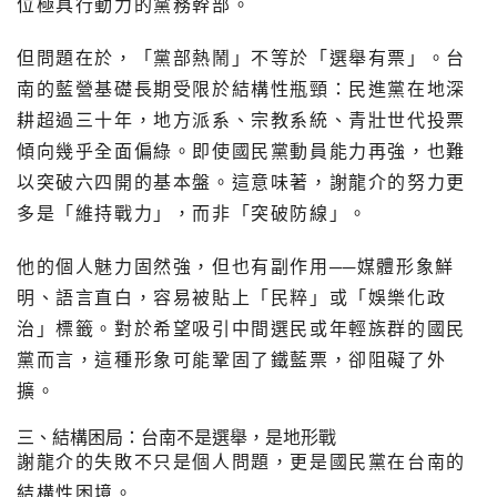
位極具行動力的黨務幹部。
但問題在於，「黨部熱鬧」不等於「選舉有票」。台
南的藍營基礎長期受限於結構性瓶頸：民進黨在地深
耕超過三十年，地方派系、宗教系統、青壯世代投票
傾向幾乎全面偏綠。即使國民黨動員能力再強，也難
以突破六四開的基本盤。這意味著，謝龍介的努力更
多是「維持戰力」，而非「突破防線」。
他的個人魅力固然強，但也有副作用──媒體形象鮮
明、語言直白，容易被貼上「民粹」或「娛樂化政
治」標籤。對於希望吸引中間選民或年輕族群的國民
黨而言，這種形象可能鞏固了鐵藍票，卻阻礙了外
擴。
三、結構困局：台南不是選舉，是地形戰
謝龍介的失敗不只是個人問題，更是國民黨在台南的
結構性困境。