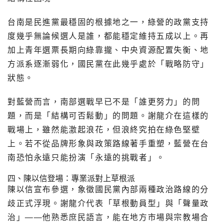
台南是民進黨最穩固的根據地之一，綠營的政黨支持
度幾乎無論候選人是誰，都能穩定維持五成以上。再
加上青年選票長期向綠靠攏、中央資源配置失衡、地
方派系逐漸弱化，國民黨在此幾乎處於「戰略防守」
狀態。
對藍營而言，南部選戰早已不是「誰更努力」的問
題，而是「結構可否鬆動」的問題。謝龍介在這樣的
戰場上，雖然能激起浪花，但浪終究拍在綠色堅壁
上。若不從品牌形象與政策路線著手重塑，藍營在台
南恐怕永遠只能扮演「永遠的挑戰者」。
四、陳以信登場：專業派對上草根派
陳以信宣布參選，象徵國民黨內部兩種政治路線的分
歧正式浮現。謝龍介代表「草根動員型」與「聲量政
治」——他熟悉庶民語言，能在地方市場與宗教場合