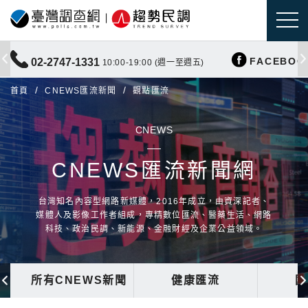
FACEBOO
02-2747-1331
10:00-19:00 (週一至週五)
首頁
CNEWS匯流新聞
觀點匯流
CNEWS
CNEWS匯流新聞網
台灣知名內容型網路新媒體，2016年成立，由資深記者、
媒體人及影像工作者組成，專精數位匯流、醫藥生活、網路
科技、政治民調、新能源、金融財經及企業公益領域。
所有CNEWS新聞
健康匯流
國