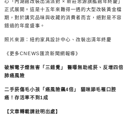
心「內湖館改裝出清派對 × 新莊思源旗艦館年終慶」
正式展開。這是十五年來難得一遇的大型改裝黃金檔
期，對於講究品味與收藏的消費者而言，絕對是不容
錯過的年度盛事。
照片來源：
紐約家具設計中心
、
改裝出清年終慶
《更多CNEWS匯流新聞網報導》
破解電子煙無害「三錯覺」 醫曝無助戒菸、反增四倍
肺癌風險
二手菸傷毛小孩「癌風險飆4倍」 貓咪舔毛罹口腔
癌！存活率不到1成
【文章轉載請註明出處】