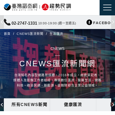
FACEBOO
02-2747-1331
10:00-19:00 (週一至週五)
首頁
CNEWS匯流新聞
生活匯流
CNEWS
CNEWS匯流新聞網
台灣知名內容型網路新媒體，2016年成立，由資深記者、
媒體人及影像工作者組成，專精數位匯流、醫藥生活、網路
科技、政治民調、新能源、金融財經及企業公益領域。
所有CNEWS新聞
健康匯流
國