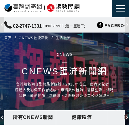
FACEBOO
02-2747-1331
10:00-19:00 (週一至週五)
首頁
CNEWS匯流新聞
生活匯流
CNEWS
CNEWS匯流新聞網
台灣知名內容型網路新媒體，2016年成立，由資深記者、
媒體人及影像工作者組成，專精數位匯流、醫藥生活、網路
科技、政治民調、新能源、金融財經及企業公益領域。
所有CNEWS新聞
健康匯流
國