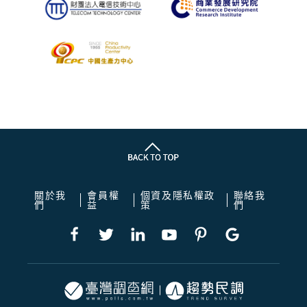
關於我
會員權
個資及隱私權政
聯絡我
們
益
策
們