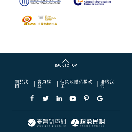
關於我
會員權
個資及隱私權政
聯絡我
們
益
策
們