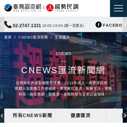
FACEBOO
02-2747-1331
10:00-19:00 (週一至週五)
首頁
CNEWS匯流新聞
生活匯流
CNEWS
CNEWS匯流新聞網
台灣知名內容型網路新媒體，2016年成立，由資深記者、
媒體人及影像工作者組成，專精數位匯流、醫藥生活、網路
科技、政治民調、新能源、金融財經及企業公益領域。
所有CNEWS新聞
健康匯流
國