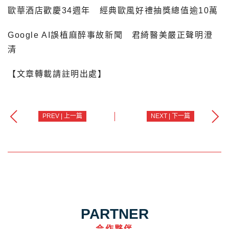
歐華酒店歡慶34週年 經典歐風好禮抽獎總值逾10萬
Google AI誤植麻醉事故新聞 君綺醫美嚴正聲明澄
清
【文章轉載請註明出處】
PREV | 上一篇
NEXT | 下一篇
PARTNER
合作夥伴