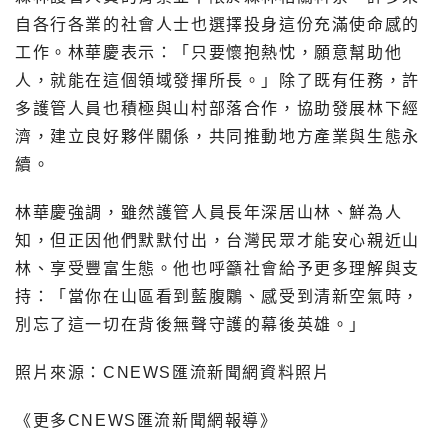
自各行各業的社會人士也選擇投身這份充滿使命感的
工作。林華慶表示：「只要懷抱熱忱，願意幫助他
人，就能在這個領域發揮所長。」除了既有任務，許
多護管人員也積極與山村部落合作，協助發展林下經
濟，建立良好夥伴關係，共同推動地方產業與生態永
續。
林華慶強調，雖然護管人員長年深居山林、鮮為人
知，但正因他們默默付出，台灣民眾才能安心親近山
林、享受豐富生態。他也呼籲社會給予更多理解與支
持：「當你在山區看到藍腹鷴、感受到清新空氣時，
別忘了這一切在背後無聲守護的幕後英雄。」
照片來源：CNEWS匯流新聞網資料照片
《更多CNEWS匯流新聞網報導》