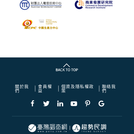
關於我
會員權
個資及隱私權政
聯絡我
們
益
策
們