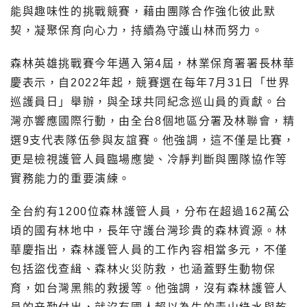
能與趣味性的挑戰競賽，藉由團隊合作強化彼此默
契，凝聚保育向心力，持續為守護山林而努力。
森林英雄挑戰賽今年邁入第4屆，林業保育署署長林華
慶表示，自2022年起，競賽選在每年7月31日「世界
巡護員日」舉辦，與全球共同紀念巡山員的貢獻。台
灣亦響應國際行動，由全台8個地區分署及林聯會，精
選9支代表隊伍參與友誼賽。他強調，這不僅是比賽，
更是檢視護管人員臨場應變、冷靜判斷與團隊協作等
實務能力的重要演練。
全台約有1200位森林護管人員，分布在超過162萬公
頃的國有林地中，長年守護台灣珍貴的森林資源。林
華慶指出，森林護管人員的工作內容相當多元，不僅
包括盜伐查緝、森林火災防救，也涵蓋野生動物保
育，如台灣黑熊的救援等。他強調，沒有森林護管人