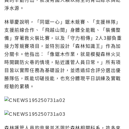
員的辛勤付出，就沒有國人賴以為生的青山綠水與乾
淨水源。
林華慶說明，「同鋸一心」鋸木競賽、「支援林隊」
支援前線合作、「飛越山間」身體全能戰、「裝備整
備」穿著救火裝比賽，以及「守力相傳」2人3腳負重
接力等競賽項目，並特別設計「森林知識王」作為加
分關卡。他指出：「像鋸木作業，就是模擬森林火災
時開闢防火巷的情境，貼近護管人員日常。」所有項
目皆以實際任務為基礎設計，並透過綜合評分選出優
勝隊伍，既能切磋技能，也充分體現平日訓練及實戰
經驗的累積。
森林護管人員的背景並不限於森林相關科系，許多來