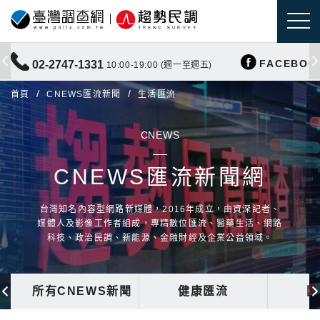
FACEBOO
02-2747-1331
10:00-19:00 (週一至週五)
首頁
CNEWS匯流新聞
生活匯流
CNEWS
CNEWS匯流新聞網
台灣知名內容型網路新媒體，2016年成立，由資深記者、
媒體人及影像工作者組成，專精數位匯流、醫藥生活、網路
科技、政治民調、新能源、金融財經及企業公益領域。
所有CNEWS新聞
健康匯流
國