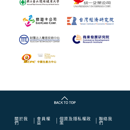
關於我
會員權
個資及隱私權政
聯絡我
們
益
策
們