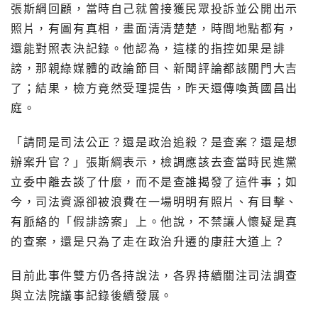
張斯綱回顧，當時自己就曾接獲民眾投訴並公開出示
照片，有圖有真相，畫面清清楚楚，時間地點都有，
還能對照表決記錄。他認為，這樣的指控如果是誹
謗，那親綠媒體的政論節目、新聞評論都該關門大吉
了；結果，檢方竟然受理提告，昨天還傳喚黃國昌出
庭。
「請問是司法公正？還是政治追殺？是查案？還是想
辦案升官？」張斯綱表示，檢調應該去查當時民進黨
立委中離去談了什麼，而不是查誰揭發了這件事；如
今，司法資源卻被浪費在一場明明有照片、有目擊、
有脈絡的「假誹謗案」上。他說，不禁讓人懷疑是真
的查案，還是只為了走在政治升遷的康莊大道上？
目前此事件雙方仍各持說法，各界持續關注司法調查
與立法院議事記錄後續發展。