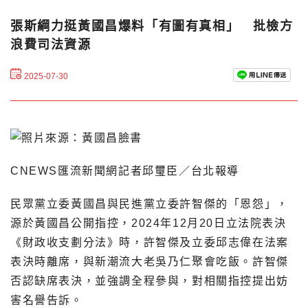
張斯綱力挺黃國昌爆料「有圖有真相」 批檢方
浪費司法資源
2025-07-30
CNEWS匯流新聞網記者邱璽臣／台北報導
民眾黨立委黃國昌與民進黨立委許智傑的「恩怨」，
源於黃國昌公開指控，2024年12月20日立法院表決
《財政收支劃分法》時，許智傑及立委邱志偉在法案
表決時離席，與新潮流大老吳乃仁聚會吃飯。許智傑
否認缺席表決，並強調全程參與，對相關指控提出妨
害名譽告訴。