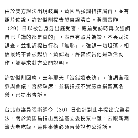
由於雙方說法出現歧異，黃國昌強調指控屬實，並有
照片佐證，許智傑則提告想自證清白。黃國昌昨
（29）日以被告身分出庭受審，庭前受訪時再次強調
自己「講的都是真的」，表示有照片為證，不畏司法
調查，並批評提告行為「無恥」，強調一切坦蕩，相
信最終不會被起訴。黃認為，許智傑告他是政治動
作，並要求對方公開說明。
許智傑則回應，去年那天「沒錯過表決」，強調全程
參與會議，否認缺席，並稱指控不實嚴重損害其名
譽，已提出告訴。
台北市議員張斯綱今（30）日也針對此事提出完整看
法，關於黃國昌指出民進黨立委投票中離，去跟新潮
流大老吃飯，這件事他必須替黃說句公道話。