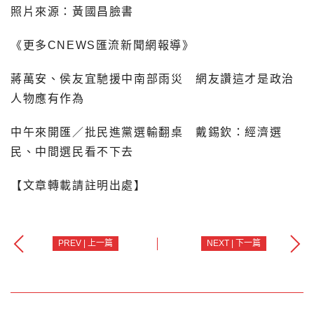
照片來源：黃國昌臉書
《更多CNEWS匯流新聞網報導》
蔣萬安、侯友宜馳援中南部雨災 網友讚這才是政治
人物應有作為
中午來開匯／批民進黨選輸翻桌 戴錫欽：經濟選
民、中間選民看不下去
【文章轉載請註明出處】
PREV | 上一篇
NEXT | 下一篇