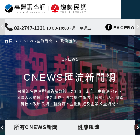
FACEBOO
02-2747-1331
10:00-19:00 (週一至週五)
首頁
CNEWS匯流新聞
政治匯流
CNEWS
CNEWS匯流新聞網
台灣知名內容型網路新媒體，2016年成立，由資深記者、
媒體人及影像工作者組成，專精數位匯流、醫藥生活、網路
科技、政治民調、新能源、金融財經及企業公益領域。
所有CNEWS新聞
健康匯流
國