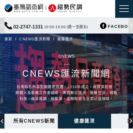
FACEBOO
02-2747-1331
10:00-19:00 (週一至週五)
首頁
CNEWS匯流新聞
健康匯流
CNEWS
CNEWS匯流新聞網
台灣知名內容型網路新媒體，2016年成立，由資深記者、
媒體人及影像工作者組成，專精數位匯流、醫藥生活、網路
科技、政治民調、新能源、金融財經及企業公益領域。
所有CNEWS新聞
健康匯流
國