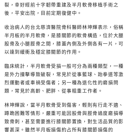
裂，幸好經前十字韌帶重建及半月軟骨移植手術之
後，平安出院，目前定期復健中。
收治病人的台北慈濟醫院骨科醫師林坤輝表示，俗稱
半月板的半月軟骨，是膝關節的軟骨構造，位於大腿
股骨及小腿脛骨之間，膝蓋內側及外側各有一片，可
以達到緩衝及穩定膝關節的作用。
臨床統計，半月軟骨受損一般可分為兩種類型，一種
是外力撞擊導致破裂，常見於從事籃球、跆拳道等激
烈運動者或車禍受傷者；另一種為退化性的磨損問
題，常見於高齡、肥胖、從事粗重工作者。
林坤輝說，當半月軟骨受到傷害，輕則有行走不適、
蹲跪困難等情形，嚴重可能因股骨與脛骨過度磨損導
致骨刺，甚至需要進行膝關節置換，對生活品質的影
響甚深。雖然半月板損傷約占所有膝關節損傷的