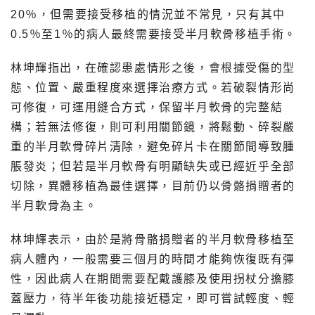
20％，但需要接受移植的情況並不常見，只有其中
0.5％至1％的病人最終需要接受半月軟骨移植手術。
林坤輝指出，在確認患處情形之後，會根據受傷的型
態、位置、嚴重程度來選擇治療方式。若破裂情形尚
可修復，可運用縫合方式，保留半月軟骨的完整結
構；若無法修復，則可利用關節鏡，將鬆動、碎裂嚴
重的半月軟骨碎片清除，避免碎片卡在關節間導致腫
脹發炎；但若是半月軟骨有明顯缺失或已經近乎全部
切除，異體移植為最佳選擇，目前仍以骨骼捐贈者的
半月軟骨為主。
林坤輝表示，由於是將骨骼捐贈者的半月軟骨移植至
病人體內，一般需要三個月的時間才能夠恢復既有彈
性，因此病人在期間需要配戴護膝及使用拐杖分擔膝
蓋壓力，待半年後功能接近穩定，即可嘗試輕度、輕