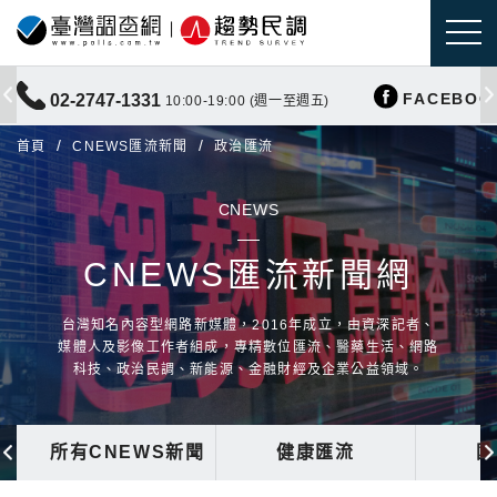
FACEBOO
02-2747-1331
10:00-19:00 (週一至週五)
首頁
CNEWS匯流新聞
政治匯流
CNEWS
CNEWS匯流新聞網
台灣知名內容型網路新媒體，2016年成立，由資深記者、
媒體人及影像工作者組成，專精數位匯流、醫藥生活、網路
科技、政治民調、新能源、金融財經及企業公益領域。
所有CNEWS新聞
健康匯流
國