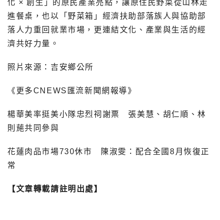
化 × 創生」的原民產業亮點，讓原住民野菜從山林走
進餐桌，也以「野菜箱」經濟扶助部落族人與協助部
落人力重回就業市場，更連結文化、產業與生活的經
濟共好力量。
照片來源：吉安鄉公所
《更多CNEWS匯流新聞網報導》
楊華美率挺美小隊忠烈祠謝票 張美慧、胡仁順、林
則葹共同參與
花蓮肉品市場730休市 陳淑雯：配合全國8月恢復正
常
【文章轉載請註明出處】